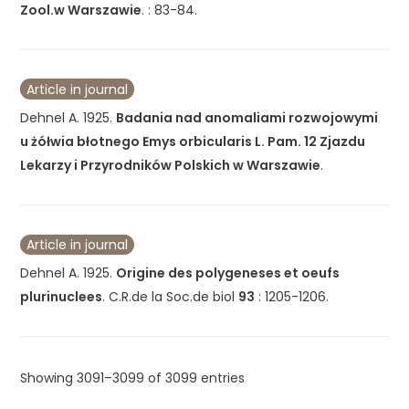
Zool.w Warszawie
. :
83-84
.
Article in journal
Dehnel A.
1925
.
Badania nad anomaliami rozwojowymi
u żółwia błotnego Emys orbicularis L. Pam. 12 Zjazdu
Lekarzy i Przyrodników Polskich w Warszawie
.
Article in journal
Dehnel A.
1925
.
Origine des polygeneses et oeufs
plurinuclees
.
C.R.de la Soc.de biol
93
:
1205-1206
.
Showing 3091–3099 of 3099 entries