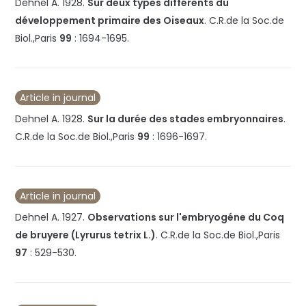
Dehnel A.
1928
.
Sur deux types différents du
développement primaire des Oiseaux
.
C.R.de la Soc.de
Biol.,Paris
99
:
1694-1695
.
Article in journal
Dehnel A.
1928
.
Sur la durée des stades embryonnaires
.
C.R.de la Soc.de Biol.,Paris
99
:
1696-1697
.
Article in journal
Dehnel A.
1927
.
Observations sur l'embryogéne du Coq
de bruyere (Lyrurus tetrix L.)
.
C.R.de la Soc.de Biol.,Paris
97
:
529-530
.