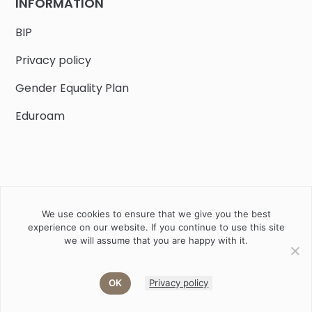
INFORMATION
BIP
Privacy policy
Gender Equality Plan
Eduroam
We use cookies to ensure that we give you the best
Job offers
Current volunteer
PHD
experience on our website. If you continue to use this site
we will assume that you are happy with it.
2020 Instytut Biologii Ssaków PAN w Białowieży © All right
reserved
OK
Privacy policy
Akamadr
Designed and developed by