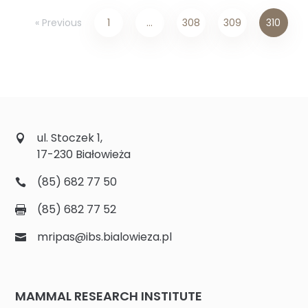
« Previous
1
…
308
309
310
ul. Stoczek 1,
17-230 Białowieża
(85) 682 77 50
(85) 682 77 52
mripas@ibs.bialowieza.pl
MAMMAL RESEARCH INSTITUTE