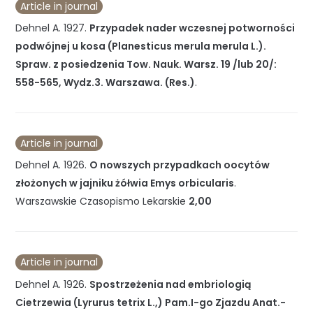
Article in journal
Dehnel A.
1927
.
Przypadek nader wczesnej potworności
podwójnej u kosa (Planesticus merula merula L.).
Spraw. z posiedzenia Tow. Nauk. Warsz. 19 /lub 20/:
558-565, Wydz.3. Warszawa. (Res.)
.
Article in journal
Dehnel A.
1926
.
O nowszych przypadkach oocytów
złożonych w jajniku żółwia Emys orbicularis
.
Warszawskie Czasopismo Lekarskie
2,00
Article in journal
Dehnel A.
1926
.
Spostrzeżenia nad embriologią
Cietrzewia (Lyrurus tetrix L.,) Pam.I-go Zjazdu Anat.-