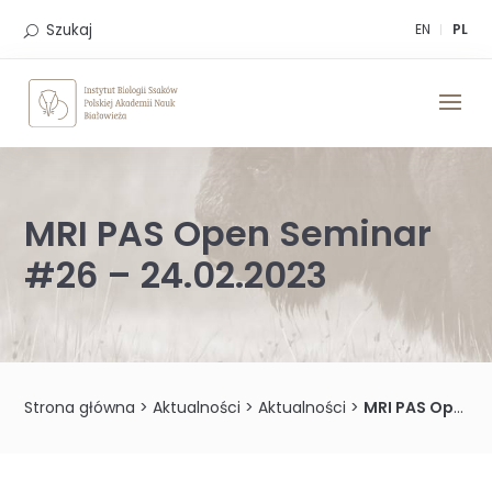
Skip
to
Szukaj
EN
PL
content
MRI PAS Open Seminar
#26 – 24.02.2023
Strona główna
>
Aktualności
>
Aktualności
>
MRI PAS Open Seminar #26 – 24.02.2023