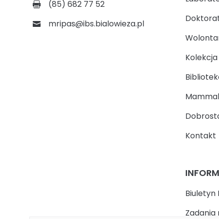
(85) 682 77 52
Doktora
mripas@ibs.bialowieza.pl
Wolontari
Kolekcj
Bibliotek
Mammal
Dobrosta
Kontakt
INFOR
Biuletyn 
Zadania 