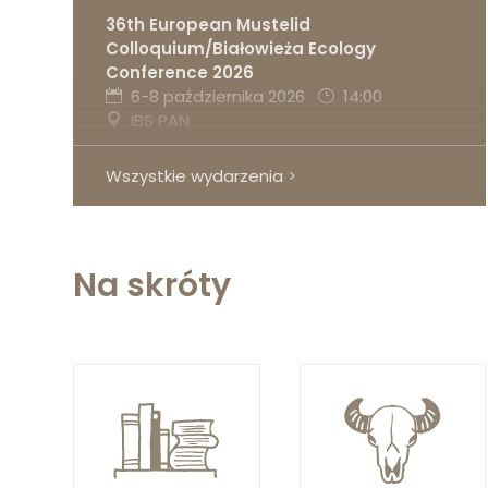
36th European Mustelid
Colloquium/Białowieża Ecology
Conference 2026
6-8 października 2026
14:00
IBS PAN
Wszystkie wydarzenia
Na skróty