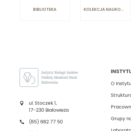
BIBLIOTEKA
KOLEKCJA NAUKOWA
INSTYT
O Instyt
Struktur
ul. Stoczek 1,
Pracown
17-230 Białowieża
Grupy n
(85) 682 77 50
Laborato