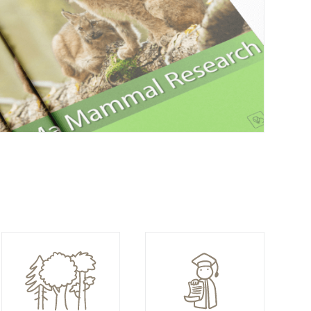
Cerri J, Fozzi I, De Rosa D...
2026
.
Weather
conditions are systematically
associated with long-range nonroutine
movements in a large scavenger
.
Ecology and Evolution
16 (4) (e73434)
DOI:
https://doi.org/10.1002/ece3.73434
Cerri J, Costantino C, Marcelli A...
2026
.
Design-based inference and data
integration allow the efficient
estimation and mapping of onshore
wind turbines presence across large
spatial scales
.
Journal for Nature
Conservation
96 (127339)
DOI:
https://doi.org/10.1016/j.jnc.2026.127339
Cerri J, Fozzi I, Costantino C...
2026
.
Different sources of wind turbine data