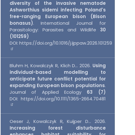
diversity of the invasive nematode
Ashworthius sidemi infecting Poland's
free-ranging European bison (Bison
bonasus)
.
International Journal for
Parasitology: Parasites and Wildlife
30
(101259)
DOI:
https://doi.org/10.1016/j.ijppaw.2026.101259
Bluhm H, Kowalczyk R, Klich D...
2026
.
Using
individual-based modelling to
anticipate future conflict potential for
expanding European bison populations
.
Journal of Applied Ecology
63 (7)
DOI:
https://doi.org/10.1111/1365-2664.70481
Oeser J, Kowalczyk R, Kuijper D...
2026
.
Increasing forest disturbance
enhances habitat suitability for