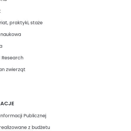
t
at, praktyki, staże
a naukowa
a
 Research
n zwierząt
MACJE
Informacji Publicznej
realizowane z budżetu