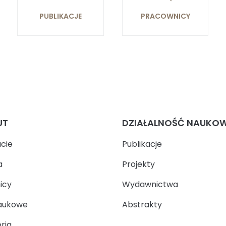
PUBLIKACJE
PRACOWNICY
UT
DZIAŁALNOŚĆ NAUKO
ucie
Publikacje
a
Projekty
icy
Wydawnictwa
aukowe
Abstrakty
ria