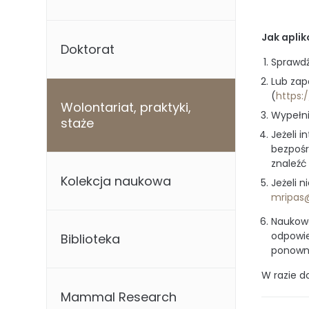
Jak aplik
Doktorat
Sprawdź
Lub zapo
(
https:/
Wolontariat, praktyki,
Wypełni
staże
Jeżeli i
bezpośr
znaleźć 
Kolekcja naukowa
Jeżeli n
mripas@
Naukowc
odpowie
Biblioteka
ponowni
W razie d
Mammal Research