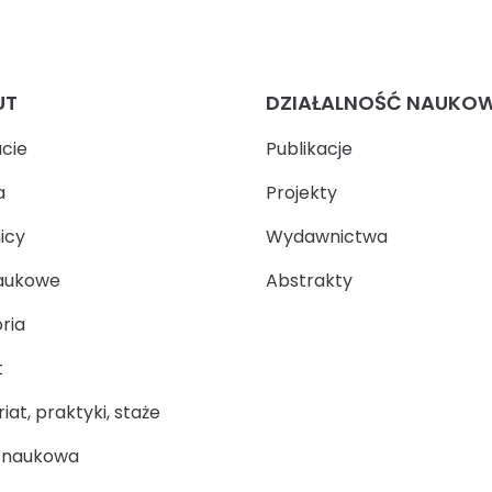
UT
DZIAŁALNOŚĆ NAUKO
ucie
Publikacje
a
Projekty
icy
Wydawnictwa
aukowe
Abstrakty
ria
t
at, praktyki, staże
a naukowa