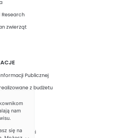
a
 Research
n zwierząt
MACJE
Informacji Publicznej
realizowane z budżetu
ytkownikom
k
alają nam
wisu.
 prywatności
asz się na
ja dostępności
ia. Możesz