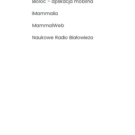
Bioloc – aplikacja mobilna
iMammalia
MammalWeb
Naukowe Radio Białowieża