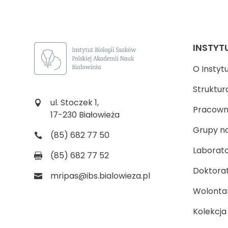
INSTYT
O Instyt
Struktur
ul. Stoczek 1,
Pracown
17-230 Białowieża
Grupy n
(85) 682 77 50
Laborato
(85) 682 77 52
Doktora
mripas@ibs.bialowieza.pl
Wolontari
Kolekcj