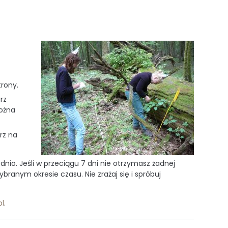
rony.
rz
można
rz na
nio. Jeśli w przeciągu 7 dni nie otrzymasz żadnej
anym okresie czasu. Nie zrażaj się i spróbuj
pl
.