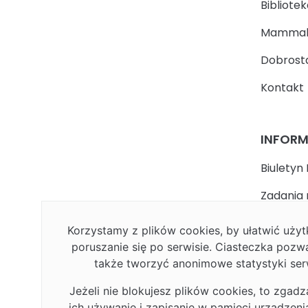
Bibliotek
Mammal
Dobrosta
Kontakt
INFOR
Biuletyn 
Zadania 
państwa
Korzystamy z plików cookies, by ułatwić uż
Faceboo
poruszanie się po serwisie. Ciasteczka pozw
także tworzyć anonimowe statystyki ser
Polityka
Jeżeli nie blokujesz plików cookies, to zgadz
Deklarac
ich używanie i zapisanie w pamięci urządzen