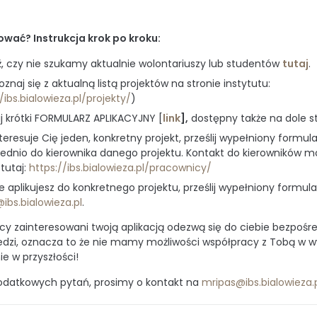
ować? Instrukcja krok po kroku:
, czy nie szukamy aktualnie wolontariuszy lub studentów
tutaj
.
znaj się z aktualną listą projektów na stronie instytutu:
/ibs.bialowieza.pl/projekty/
)
j krótki FORMULARZ APLIKACYJNY [
link
]
,
dostępny także na dole st
nteresuje Cię jeden, konkretny projekt, prześlij wypełniony formula
ednio do kierownika danego projektu. Kontakt do kierowników 
tutaj:
https://ibs.bialowieza.pl/pracownicy/
ie aplikujesz do konkretnego projektu, prześlij wypełniony formula
ibs.bialowieza.pl
.
y zainteresowani twoją aplikacją odezwą się do ciebie bezpośred
dzi, oznacza to że nie mamy możliwości współpracy z Tobą w wybr
e w przyszłości!
odatkowych pytań, prosimy o kontakt na
mripas@ibs.bialowieza.