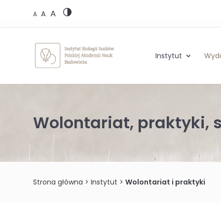
Skip
A
to
A
A
content
Instytut
Wyd
Wolontariat, praktyki, 
Strona główna
>
Instytut
>
Wolontariat i praktyki