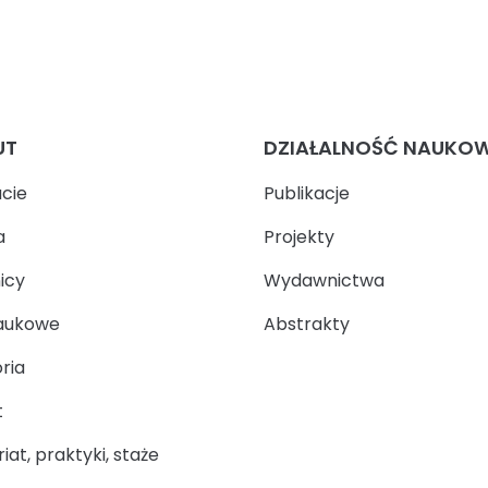
UT
DZIAŁALNOŚĆ NAUKO
ucie
Publikacje
a
Projekty
icy
Wydawnictwa
aukowe
Abstrakty
ria
t
at, praktyki, staże