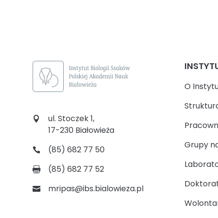
INSTYT
O Instyt
Struktur
ul. Stoczek 1,
Pracown
17-230 Białowieża
Grupy n
(85) 682 77 50
Laborato
(85) 682 77 52
Doktora
mripas@ibs.bialowieza.pl
Wolontari