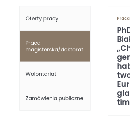
Oferty pracy
Praca
PhD
Bia
Praca
„Ch
magisterska/doktorat
gen
hab
two
Wolontariat
Eur
gla
Zamówienia publiczne
tim