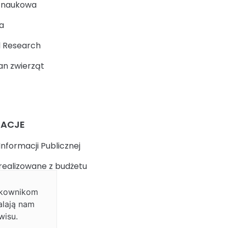
a naukowa
a
 Research
n zwierząt
MACJE
Informacji Publicznej
realizowane z budżetu
ytkownikom
k
alają nam
wisu.
 prywatności