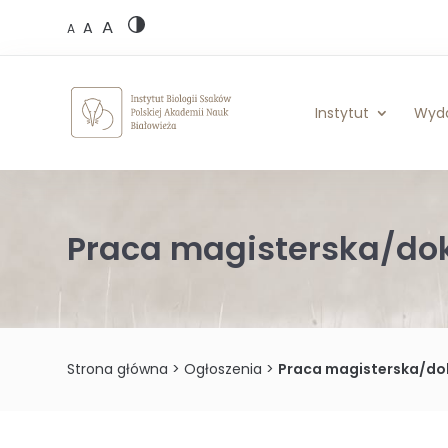
Skip
A
to
A
A
content
Instytut
Wyd
Praca magisterska/dok
Strona główna
>
Ogłoszenia
>
Praca magisterska/do