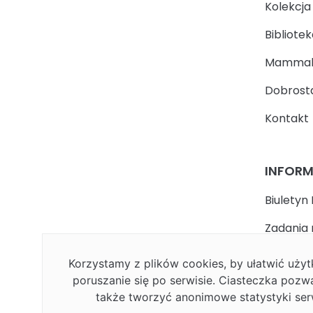
Kolekcj
Bibliotek
Mammal
Dobrosta
Kontakt
INFOR
Biuletyn 
Zadania 
państwa
Korzystamy z plików cookies, by ułatwić uż
Faceboo
poruszanie się po serwisie. Ciasteczka pozw
także tworzyć anonimowe statystyki ser
Polityka