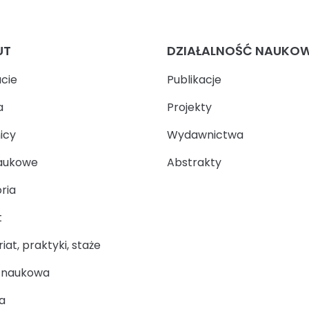
UT
DZIAŁALNOŚĆ NAUKO
ucie
Publikacje
a
Projekty
icy
Wydawnictwa
aukowe
Abstrakty
ria
t
at, praktyki, staże
a naukowa
a