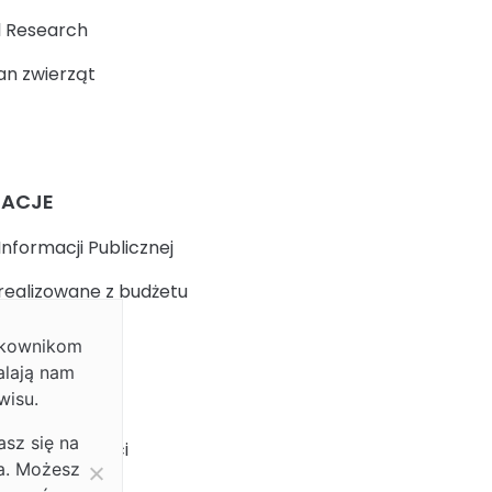
 Research
n zwierząt
MACJE
Informacji Publicznej
realizowane z budżetu
ytkownikom
k
alają nam
wisu.
 prywatności
asz się na
ja dostępności
ia. Możesz