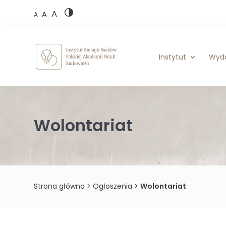
Skip
A
to
A
A
content
Instytut
Wyd
Wolontariat
Strona główna
>
Ogłoszenia
>
Wolontariat