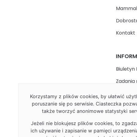
Mammal
Dobrosta
Kontakt
INFOR
Biuletyn 
Zadania 
państwa
Korzystamy z plików cookies, by ułatwić uż
Faceboo
poruszanie się po serwisie. Ciasteczka pozw
także tworzyć anonimowe statystyki ser
Polityka
Jeżeli nie blokujesz plików cookies, to zgadz
Deklarac
ich używanie i zapisanie w pamięci urządzen