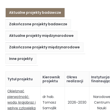
Aktualne projekty badawcze
Zakończone projekty badawcze
Aktualne projekty międzynarodowe
Zakończone projekty międzynarodowe
Inne projekty
Kierownik
Okres
Instytucja
Tytuł projektu
projektu
realizacji
finansują
Okiełznać
pierwotność:
dr hab.
Narodow
woda, krajobraz i
Tomasz
2026-2030
Centrum
wpływ człowieka
Samojlik
Nauki