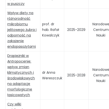
w puszczy
Wpływ diety na
różnorodność
mikrobiomu
prof. dr
Narodow
jelitowego żubra i
hab. Rafał
2025-2029
Centrum
odporność na
Kowalczyk
Nauki
zakażenie
endopasożytami
Drapieżniki w
Antropocenie:
wpływ zmian
Narodow
klimatycznych i
dr Anna
2025-2028
Centrum
środowiskowych
Wereszczuk
Nauki
na adaptacje
morfologiczne
łasicowatych
Czy wilki