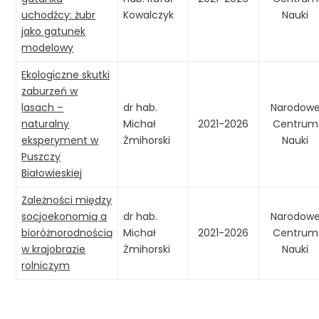
uchodźcy: żubr
Kowalczyk
Nauki
jako gatunek
modelowy
Ekologiczne skutki
zaburzeń w
lasach –
dr hab.
Narodow
naturalny
Michał
2021-2026
Centrum
eksperyment w
Żmihorski
Nauki
Puszczy
Białowieskiej
Zależności między
socjoekonomią a
dr hab.
Narodow
bioróżnorodnością
Michał
2021-2026
Centrum
w krajobrazie
Żmihorski
Nauki
rolniczym