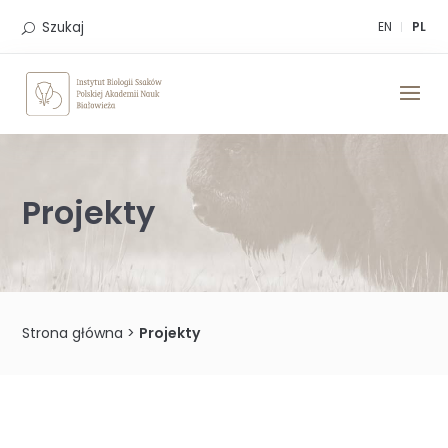
Skip
to
Szukaj
EN
PL
content
Projekty
Strona główna
>
Projekty