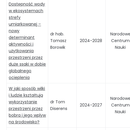
Dostępność wody
w ekosystemach
strefy
umiarkowanej –
nowy
dr hab.
Narodow
determinant
Tomasz
2024-2028
Centrum
aktywności i
Borowik
Nauki
użytkowania
przestrzeni przez
duże ssaki w dobie
globalnego
ocieplenia
W jaki sposób wilki
i ludzie kształtują
Narodow
wykorzystanie
dr Tom
2024-2027
Centrum
przestrzeni przez
Diserens
Nauki
bobra i jego wplyw
na środowisko?