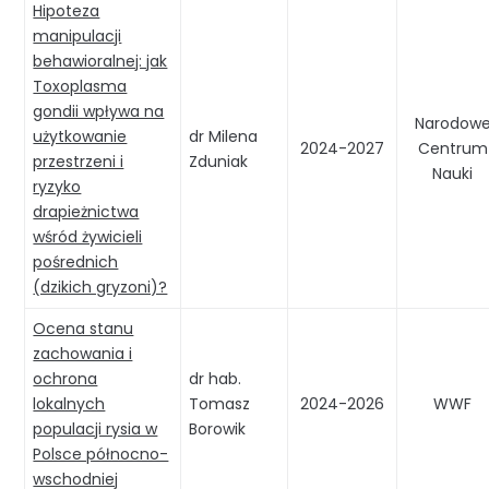
Hipoteza
manipulacji
behawioralnej: jak
Toxoplasma
gondii wpływa na
Narodow
użytkowanie
dr Milena
2024-2027
Centrum
przestrzeni i
Zduniak
Nauki
ryzyko
drapieżnictwa
wśród żywicieli
pośrednich
(dzikich gryzoni)?
Ocena stanu
zachowania i
ochrona
dr hab.
lokalnych
Tomasz
2024-2026
WWF
populacji rysia w
Borowik
Polsce północno-
wschodniej