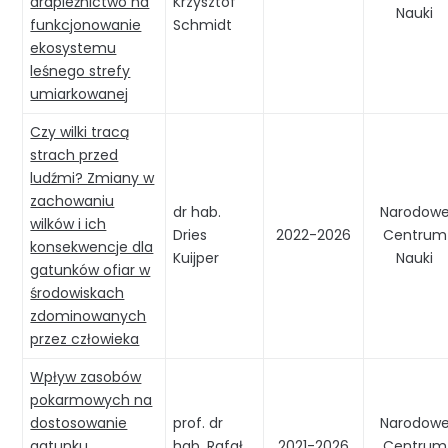
drapieżnictwo na
Krzysztof
Nauki
funkcjonowanie
Schmidt
ekosystemu
leśnego strefy
umiarkowanej
Czy wilki tracą
strach przed
ludźmi? Zmiany w
zachowaniu
dr hab.
Narodow
wilków i ich
Dries
2022-2026
Centrum
konsekwencje dla
Kuijper
Nauki
gatunków ofiar w
środowiskach
zdominowanych
przez człowieka
Wpływ zasobów
pokarmowych na
dostosowanie
prof. dr
Narodow
gatunku
hab. Rafał
2021-2026
Centrum