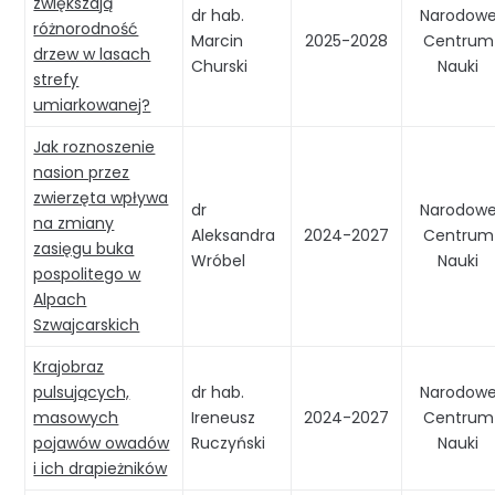
zwiększają
dr hab.
Narodow
różnorodność
Marcin
2025-2028
Centrum
drzew w lasach
Churski
Nauki
strefy
umiarkowanej?
Jak roznoszenie
nasion przez
zwierzęta wpływa
dr
Narodow
na zmiany
Aleksandra
2024-2027
Centrum
zasięgu buka
Wróbel
Nauki
pospolitego w
Alpach
Szwajcarskich
Krajobraz
pulsujących,
dr hab.
Narodow
masowych
Ireneusz
2024-2027
Centrum
pojawów owadów
Ruczyński
Nauki
i ich drapieżników