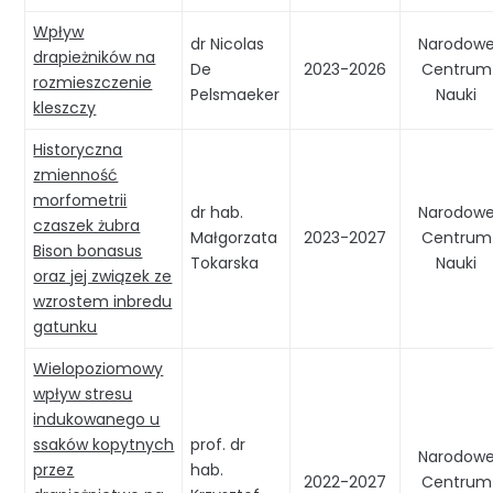
Wpływ
dr Nicolas
Narodow
drapieżników na
De
2023-2026
Centrum
rozmieszczenie
Pelsmaeker
Nauki
kleszczy
Historyczna
zmienność
morfometrii
dr hab.
Narodow
czaszek żubra
Małgorzata
2023-2027
Centrum
Bison bonasus
Tokarska
Nauki
oraz jej związek ze
wzrostem inbredu
gatunku
Wielopoziomowy
wpływ stresu
indukowanego u
ssaków kopytnych
prof. dr
Narodow
przez
hab.
2022-2027
Centrum