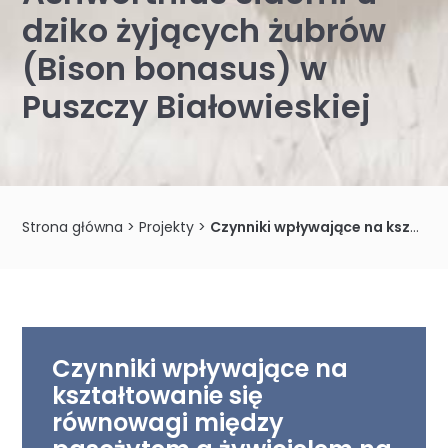
dziko żyjących żubrów
(Bison bonasus) w
Puszczy Białowieskiej
Strona główna
>
Projekty
>
Czynniki wpływające na kształtowanie się równowagi między pasożytem a żywicielem na przykładzie inwazji krwiopijnego nicienia Ashworthius sidemi u dziko żyjących żubrów (Bison bonasus) w Puszczy Białowieskiej
Czynniki wpływające na
kształtowanie się
równowagi między