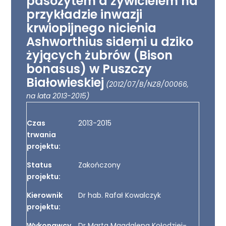
pasożytem a żywicielem na
przykładzie inwazji
krwiopijnego nicienia
Ashworthius sidemi u dziko
żyjących żubrów (Bison
bonasus) w Puszczy
Białowieskiej
(2012/07/B/NZ8/00066,
na lata 2013-2015)
Czas
2013-2015
trwania
projektu:
Status
Zakończony
projektu:
Kierownik
Dr hab. Rafał Kowalczyk
projektu:
Wykonawcy
Dr Marta Magdalena Kołodziej-