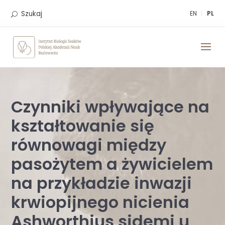
Skip
to
Szukaj
EN
PL
content
Czynniki wpływające na
kształtowanie się
równowagi między
pasożytem a żywicielem
na przykładzie inwazji
krwiopijnego nicienia
Ashworthius sidemi u