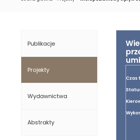
Wie
Publikacje
prz
umi
Projekty
Czas 
Statu
Wydawnictwa
Kierow
Wykon
Abstrakty