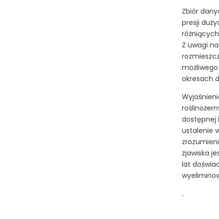
Zbiór dany
presji duż
różniących
Z uwagi na
rozmieszcz
możliwego
okresach 
Wyjaśnieni
roślinożer
dostępnej 
ustalenie 
zrozumieni
zjawiska j
lat doświa
wyelimino
.