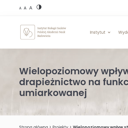
Skip
A
to
A
A
content
Instytut
Wyd
Wielopoziomowy wpływ
drapieżnictwo na funk
umiarkowanej
Strona główna
>
Projekty
>
Wielopoziomowy wpływ stres