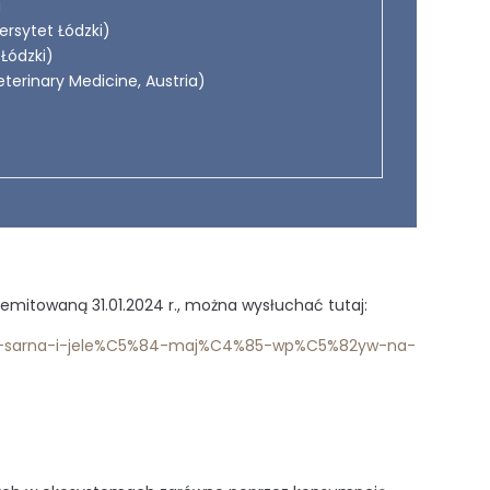
a
ersytet Łódzki)
 Łódzki)
eterinary Medicine, Austria)
emitowaną 31.01.2024 r., można wysłuchać tutaj:
C5%9B-sarna-i-jele%C5%84-maj%C4%85-wp%C5%82yw-na-