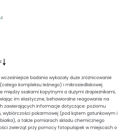
e wcześniejsze badania wykazały duże zróżnicowanie
 (całego kompleksu leśnego) i mikrosiedliskowej
cje między ssakami kopytnymi a dużymi drapieżnikami,
iwiając im elastyczne, behawioralne reagowanie na
nych zawierających informacje dotyczące: poziomu
ren, wybiórczości pokarmowej (pod kątem gatunkowym i
 białka), a także pomiarach składu chemicznego
wności zwierząt przy pomocy fotopułapek w miejscach o