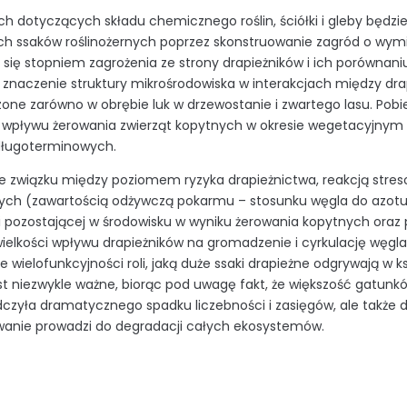
ch dotyczących składu chemicznego roślin, ściółki i gleby będz
ych ssaków roślinożernych poprzez skonstruowanie zagród o wymia
 się stopniem zagrożenia ze strony drapieżników i ich porównan
 znaczenie struktury mikrośrodowiska w interakcjach między dr
one zarówno w obrębie luk w drzewostanie i zwartego lasu. Pob
 wpływu żerowania zwierząt kopytnych w okresie wegetacyjnym
długoterminowych.
e związku między poziomem ryzyka drapieżnictwa, reakcją str
nych (zawartością odżywczą pokarmu – stosunku węgla do azot
i pozostającej w środowisku w wyniku żerowania kopytnych oraz pr
wielkości wpływu drapieżników na gromadzenie i cyrkulację węgla
e wielofunkcyjności roli, jaką duże ssaki drapieżne odgrywają 
est niezwykle ważne, biorąc pod uwagę fakt, że większość gatun
dczyła dramatycznego spadku liczebności i zasięgów, ale także 
wanie prowadzi do degradacji całych ekosystemów.