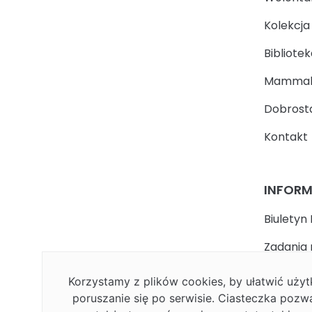
Kolekcj
Bibliotek
Mammal
Dobrosta
Kontakt
INFOR
Biuletyn 
Zadania 
państwa
Korzystamy z plików cookies, by ułatwić uż
Faceboo
poruszanie się po serwisie. Ciasteczka pozw