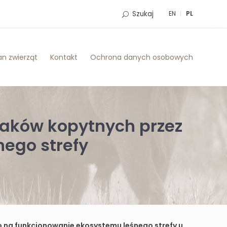
Szukaj
EN
PL
n zwierząt
Kontakt
Ochrona danych osobowych
aków kopytnych przez
ego strefy
kcjonowanie ekosystemu leśnego strefy umiarkowanej