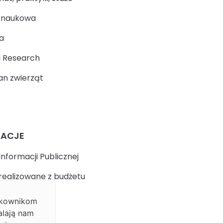
a naukowa
a
 Research
n zwierząt
MACJE
Informacji Publicznej
realizowane z budżetu
ytkownikom
k
alają nam