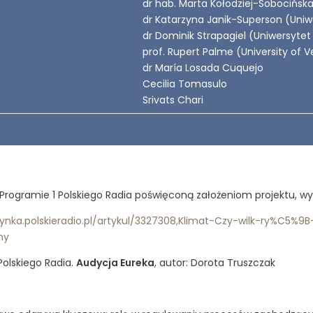
dr hab. Marta Kołodziej-Sobocińsk
dr Katarzyna Janik-Superson (Uniw
dr Dominik Strapagiel (Uniwersytet
prof. Rupert Palme (University of V
dr María Losada Cuquejo
Cecilia Tomasulo
Srivats Chari
Programie 1 Polskiego Radia poświęconą założeniom projektu, wy
edynka.polskieradio.pl/artykul/3327308,Klimat-Czy-wilk-ry%
ny
Polskiego Radia.
Audycja Eureka
, autor: Dorota Truszczak