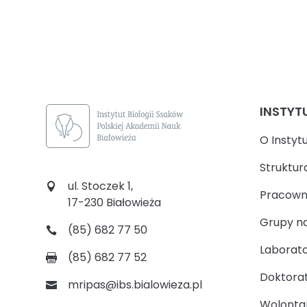
INSTYT
O Instyt
Struktur
ul. Stoczek 1,
Pracown
17-230 Białowieża
Grupy n
(85) 682 77 50
Laborato
(85) 682 77 52
Doktora
mripas@ibs.bialowieza.pl
Wolontari