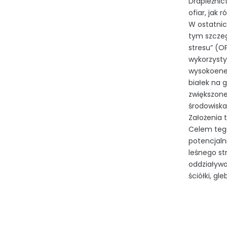
Drapieżni
ofiar, jak
W ostatnic
tym szczeg
stresu” (O
wykorzysty
wysokoene
białek na 
zwiększone
środowisk
Założenia 
Celem tego
potencjaln
leśnego st
oddziaływa
ściółki, g