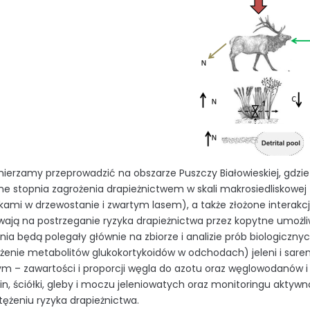
mierzamy przeprowadzić na obszarze Puszczy Białowieskiej, gdzi
ne stopnia zagrożenia drapieżnictwem w skali makrosiedliskowej
kami w drzewostanie i zwartym lasem), a także złożone interak
wają na postrzeganie ryzyka drapieżnictwa przez kopytne umożl
ania będą polegały głównie na zbiorze i analizie prób biologicz
ężenie metabolitów glukokortykoidów w odchodach) jeleni i sa
 – zawartości i proporcji węgla do azotu oraz węglowodanów i
lin, ściółki, gleby i moczu jeleniowatych oraz monitoringu akty
ężeniu ryzyka drapieżnictwa.