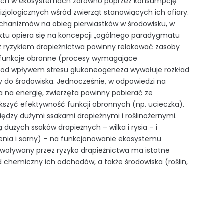
cych w ekosystemach zarówno poprzez konsumpcję
zjologicznych wśród zwierząt stanowiących ich ofiary.
chanizmów na obieg pierwiastków w środowisku, w
ektu opiera się na koncepcji „ogólnego paradygmatu
 z ryzykiem drapieżnictwa powinny relokować zasoby
a funkcje obronne (procesy wymagające
pod wpływem stresu glukoneogeneza wywołuje rozkład
any do środowiska. Jednocześnie, w odpowiedzi na
 na energię, zwierzęta powinny pobierać ze
zyć efektywność funkcji obronnych (np. ucieczka).
między dużymi ssakami drapieżnymi i roślinożernymi.
użych ssaków drapieżnych – wilka i rysia – i
lenia i sarny) – na funkcjonowanie ekosystemu
wywoływany przez ryzyko drapieżnictwa ma istotne
ad chemiczny ich odchodów, a także środowiska (roślin,
.