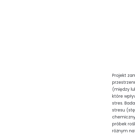
Projekt za
przestrzen
(między lu
które wpły
stres. Bad
stresu (st
chemicznym
próbek roś
różnym nat