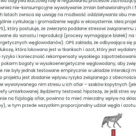
ctwo odgrywa kluczową rolę w regulowaniu procesów zachodzą
 również nie-konsumpcyjne wywoływanie zmian behawioralnych i fi
h latach zwraca się uwagę na możliwość oddziaływania obu me
ólnie cyrkulację i gromadzenie węgla w ekosystemie. Idea proj
PS), który postuluje, że zwierzęta poddane stresowi związanemu
wane do wzrostu i reprodukcji (procesy wymagające białek) n
rgetycznych węglowodanów). OPS zakłada, że odbywająca się 
glukozę, która lokowana jest w tkankach i azot, który jest wydal
 ryzyko i konieczność rekompensaty wysokiego zapotrzebowania
a pokarm bogaty w wysokoenergetyczne węglowodany, aby zwięks
te nie były jednak testowane empirycznie w układzie interakcji 
 projektu jest zbadanie wpływu ryzyka związanego z obecnością d
ie wywoływanego nim stresu u ich ofiar – ssaków kopytnych (je
refy umiarkowanej. Będziemy testować hipotezę, że jeśli stres 
nie na fizjologię ofiar, powinno to mieć mierzalny wpływ na skł
leby), w tym przede wszystkim proporcjonalny udział węgla i azotu