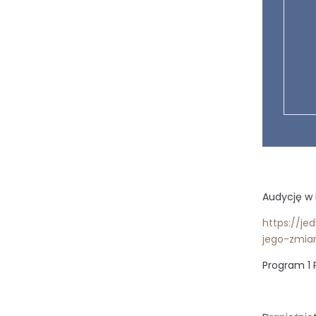
Audycję w 
https://j
jego-zmia
Program 1 