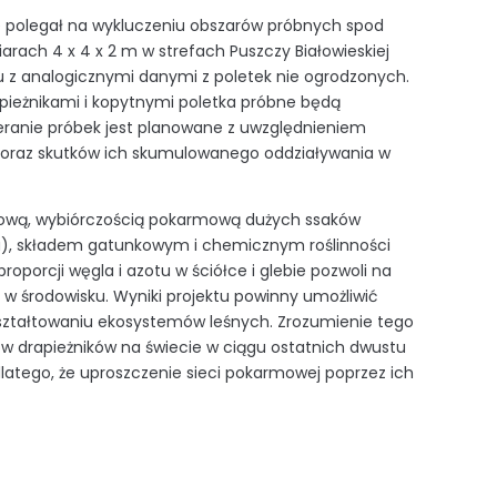
ie polegał na wykluczeniu obszarów próbnych spod
rach 4 x 4 x 2 m w strefach Puszczy Białowieskiej
iu z analogicznymi danymi z poletek nie ogrodzonych.
apieżnikami i kopytnymi poletka próbne będą
ieranie próbek jest planowane z uwzględnieniem
 oraz skutków ich skumulowanego oddziaływania w
esową, wybiórczością pokarmową dużych ssaków
u), składem gatunkowym i chemicznym roślinności
oporcji węgla i azotu w ściółce i glebie pozwoli na
 w środowisku. Wyniki projektu powinny umożliwić
w kształtowaniu ekosystemów leśnych. Zrozumienie tego
ków drapieżników na świecie w ciągu ostatnich dwustu
dlatego, że uproszczenie sieci pokarmowej poprzez ich