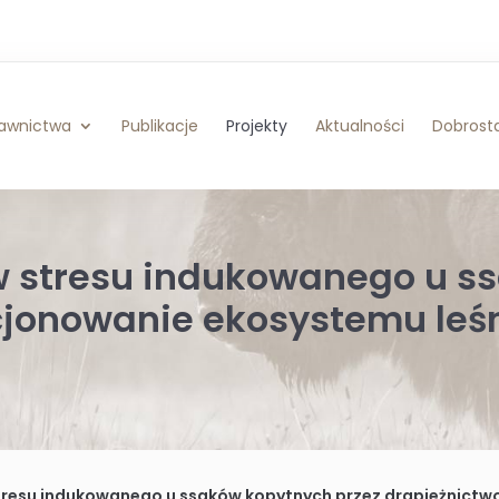
awnictwa
Publikacje
Projekty
Aktualności
Dobrosta
 stresu indukowanego u ss
cjonowanie ekosystemu leśn
u indukowanego u ssaków kopytnych przez drapieżnictwo na fun