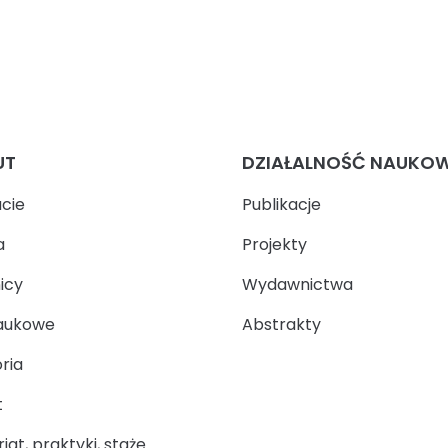
UT
DZIAŁALNOŚĆ NAUKO
ucie
Publikacje
a
Projekty
icy
Wydawnictwa
aukowe
Abstrakty
ria
t
at, praktyki, staże