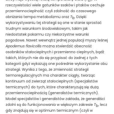
b
rzeczywistości wiele gatunków ssaków i ptaków cechuje
przemiennocieplność czyli zdolność do czasowego
obniżania tempa metabolizmu oraz
T
. Dzięki
b
wykorzystywaniu tej strategii są one w stanie sprostać
trudnym warunkom środowiskowym, takim jak
niedostatek pokarmu czy niekorzystne warunki
pogodowe. Nawet wewnątrz jednej populacji myszy leśnej
Apodemus flavicollis
można stwierdzić obecność
osobników stałocieplnych i przemienno cieplnych, bądź
takich, których nie da się przypisać do żadnej z tych
kategorii gdyż wykazują one pośrednie wykorzystanie obu
strategii. Wynika z tego, że zmienność strategii
termoregulacyjnych ma charakter ciągły, tworząc
kontinuum od zwierząt stałocieplnych (specjalistów
termicznych) do tych, które charakteryzują się dużą
przemiennocieplnością (generalistów termicznych).
Model specjalistów i generalistów zakłada, że generaliści
zdolni są do funkcjonowania w większym zakresie
T
, lecz
b
gdy znajdują się w optimum termicznym (czyli w