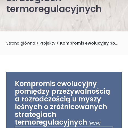
termoregulacyjnych
Strona główna
>
Projekty
>
Kompromis ewolucyjny pomiędzy przeżywalnością a rozrodczością u myszy leśnych o zróżnicowanych strategiach termoregulacyjnych
Kompromis ewolucyjny
pomiędzy przeżywalnością
a rozrodczością u myszy
leśnych o zróżnicowanych
strategiach
termoregulacyjnych
(NCN)