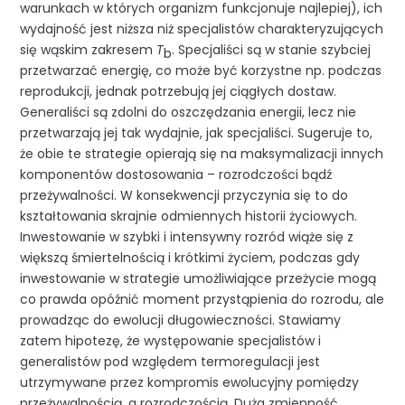
warunkach w których organizm funkcjonuje najlepiej), ich
wydajność jest niższa niż specjalistów charakteryzujących
się wąskim zakresem
T
. Specjaliści są w stanie szybciej
b
przetwarzać energię, co może być korzystne np. podczas
reprodukcji, jednak potrzebują jej ciągłych dostaw.
Generaliści są zdolni do oszczędzania energii, lecz nie
przetwarzają jej tak wydajnie, jak specjaliści. Sugeruje to,
że obie te strategie opierają się na maksymalizacji innych
komponentów dostosowania – rozrodczości bądź
przeżywalności. W konsekwencji przyczynia się to do
kształtowania skrajnie odmiennych historii życiowych.
Inwestowanie w szybki i intensywny rozród wiąże się z
większą śmiertelnością i krótkimi życiem, podczas gdy
inwestowanie w strategie umożliwiające przeżycie mogą
co prawda opóźnić moment przystąpienia do rozrodu, ale
prowadząc do ewolucji długowieczności. Stawiamy
zatem hipotezę, że występowanie specjalistów i
generalistów pod względem termoregulacji jest
utrzymywane przez kompromis ewolucyjny pomiędzy
przeżywalnością, a rozrodczością. Duża zmienność