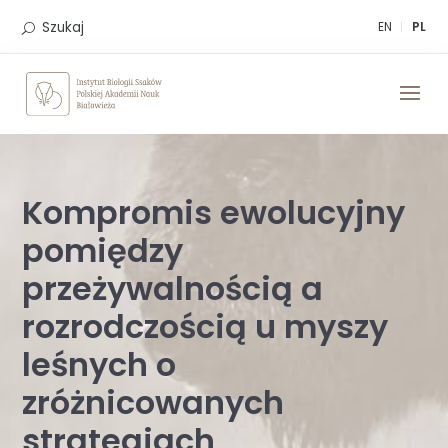
Skip
to
Szukaj
EN
PL
content
Kompromis ewolucyjny
pomiędzy
przeżywalnością a
rozrodczością u myszy
leśnych o
zróżnicowanych
strategiach