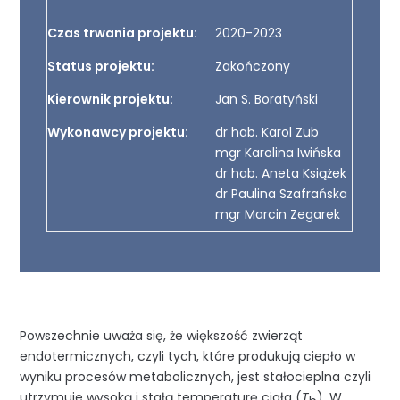
Czas trwania projektu:
2020-2023
Status projektu:
Zakończony
Kierownik projektu:
Jan S. Boratyński
Wykonawcy projektu:
dr hab. Karol Zub
mgr Karolina Iwińska
dr hab. Aneta Książek
dr Paulina Szafrańska
mgr Marcin Zegarek
Powszechnie uważa się, że większość zwierząt
endotermicznych, czyli tych, które produkują ciepło w
wyniku procesów metabolicznych, jest stałocieplna czyli
utrzymuje wysoką i stałą temperaturę ciała (
T
). W