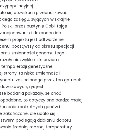
ędzypopulacyjnej.
ło się pozyskać i przeanalizować
ckiego zasięgu, żyjących w skrajnie
lski, przez pustynię Gobi, tajgę
kwencjonowaniu i dokonano ich
cesem projektu jest odtworzenie
tocenu, począwszy od okresu specjacji
poziomu zmienności genomu tego
azały niezwykle niski poziom
 tempa erozji genetycznej
j strony, ta niska zmienność i
ynentu zasiedlanego przez ten gatunek
owiskowych, ryś jest
sze badania pokazały, że choć
dopodobne, to dotyczy ona bardzo małej
łonienie konkretnych genów i
e zakończone, ale udało się
ństwem podlegają działaniu doboru
wania średniej rocznej temperatury