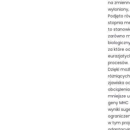
na zmienno
wyłoniony,
Podjęto ró
stopnia me
to stanowi
zarówno mi
biologiczn
za które o
eurazjaty
procesów. 
Dzięki moż
różniących
zjawiska o
obciążeni
mniejsze u
geny MHC 
wyniki sug
ograniczen
w tym proj
adaptacyjn