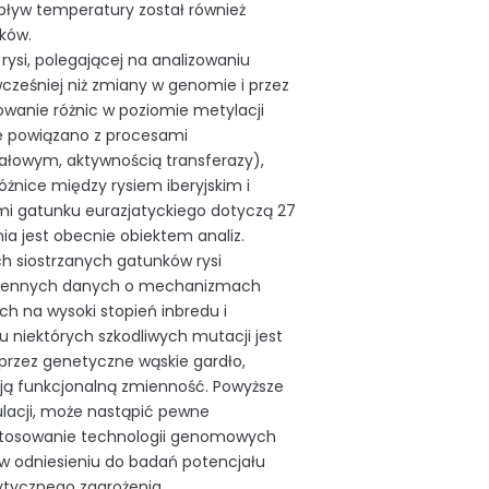
wpływ temperatury został również
ików.
ysi, polegającej na analizowaniu
ześniej niż zmiany w genomie i przez
wanie różnic w poziomie metylacji
te powiązano z procesami
ałowym, aktywnością transferazy),
óżnice między rysiem iberyjskim i
i gatunku eurazjatyckiego dotyczą 27
a jest obecnie obiektem analiz.
h siostrzanych gatunków rysi
ież cennych danych o mechanizmach
ch na wysoki stopień inbredu i
niektórych szkodliwych mutacji jest
a przez genetyczne wąskie gardło,
ą funkcjonalną zmienność. Powyższe
pulacji, może nastąpić pewne
Zastosowanie technologii genomowych
e w odniesieniu do badań potencjału
ytycznego zagrożenia.