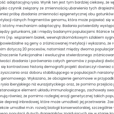
ść adaptacyjną rysia. Wynik ten jest tym bardziej ciekawy, że 
 jako czynnik związany ze zmiennością ubarwienia tych drapieżn
wnież próbę zbadania zmienności epigenetycznej obu gatunków r
tylacji różnych fragmentów genomu, która może pojawiać się wc
ć istotny mechanizm adaptacyjny. Badania potwierdziły występo
ędzy gatunkami, jak i między badanymi populacjami. Różnice 
ymi (np. wiązaniem białek, wewnątrzkomórkowym szlakiem sygn
dpowiedzialne są geny o zróżnicowanej metylacji i wykazano, że r
ckim dotyczą 20 procesów, natomiast między dwoma populacjam
Znaczenie funkcjonalne i ewolucyjne stwierdzonego zróżnicowani
liwości zbadania i porównania całych genomów z populacji dwóc
 się kontrastowo historią demografii projekt dostarczył równ
czyszczania oraz doboru stabilizującego w populacjach narażony
a genomowego. Wykazano, że obciążenie genomowe w przypadku 
 rysia iberyjskiego niż eurazjatyckiego oraz, że pomimo przejści
stanowiące element układu immunologicznego, zachowały swoj
erują również, że pomimo rozległej erozji genetycznej takich po
ie depresji inbredowej, które może umożliwić jej przetrwanie. 
ekcie umożliwi m.in. rozwój biologii konserwatorskiej, szczególni
ego populacji dużych drapieżników znajdujących się w stanie kr