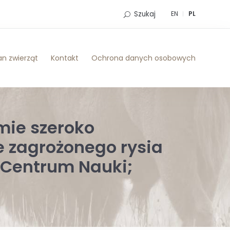
Szukaj
EN
PL
n zwierząt
Kontakt
Ochrona danych osobowych
mie szeroko
e zagrożonego rysia
e Centrum Nauki;