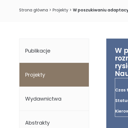
Strona główna
>
Projekty
>
W poszukiwaniu adaptacyjnej zmienności
W p
Publikacje
roz
rys
Nau
Projekty
Czas 
Wydawnictwa
Statu
Kierow
Abstrakty