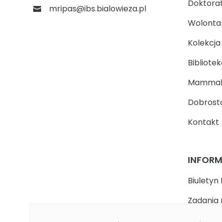
Doktora
mripas@ibs.bialowieza.pl
Wolontari
Kolekcj
Bibliotek
Mammal
Dobrosta
Kontakt
INFOR
Biuletyn 
Zadania 
państwa