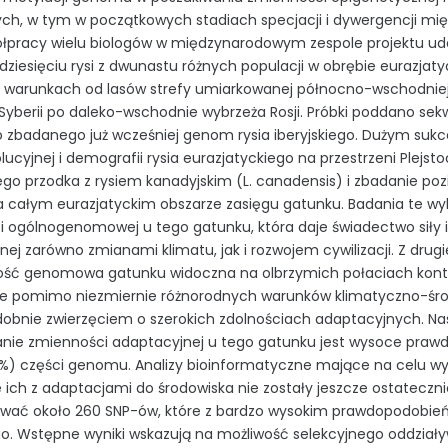
ych, w tym w początkowych stadiach specjacji i dywergencji mi
ółpracy wielu biologów w międzynarodowym zespole projektu uda
kudziesięciu rysi z dwunastu różnych populacji w obrębie eurazjaty
warunkach od lasów strefy umiarkowanej północno-wschodniej Po
Syberii po daleko-wschodnie wybrzeża Rosji. Próbki poddano se
o zbadanego już wcześniej genom rysia iberyjskiego. Dużym suk
wolucyjnej i demografii rysia eurazjatyckiego na przestrzeni Plejs
go przodka z rysiem kanadyjskim (L. canadensis) i zbadanie 
 całym eurazjatyckim obszarze zasięgu gatunku. Badania te wyk
 ogólnogenomowej u tego gatunku, która daje świadectwo siły i
j zarówno zmianami klimatu, jak i rozwojem cywilizacji. Z drugie
ość genomowa gatunku widoczna na olbrzymich połaciach kont
że pomimo niezmiernie różnorodnych warunków klimatyczno-środ
bnie zwierzęciem o szerokich zdolnościach adaptacyjnych. Na
nie zmienności adaptacyjnej u tego gatunku jest wysoce praw
1%) części genomu. Analizy bioinformatyczne mające na celu wy
 ich z adaptacjami do środowiska nie zostały jeszcze ostateczni
ować około 260 SNP-ów, które z bardzo wysokim prawdopodobie
o. Wstępne wyniki wskazują na możliwość selekcyjnego oddziały