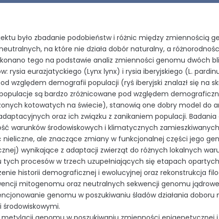
jektu było zbadanie podobieństw i różnic między zmiennością
eutralnych, na które nie działa dobór naturalny, a różnorodn
okonano tego na podstawie analiz zmienności genomu dwóch bl
w: rysia eurazjatyckiego (Lynx lynx) i rysia iberyjskiego (L. pard
pod względem demografii populacji (ryś iberyjski znalazł się na skr
populacje są bardzo zróżnicowane pod względem demograficzny
zonych kotowatych na świecie), stanowią one dobry model do 
daptacyjnych oraz ich związku z zanikaniem populacji. Badania o
ść warunków środowiskowych i klimatycznych zamieszkiwanych 
nieliczne, ale znaczące zmiany w funkcjonalnej części jego g
znej) wynikające z adaptacji zwierząt do różnych lokalnych war
 tych procesów w trzech uzupełniających się etapach opartyc
zenie historii demograficznej i ewolucyjnej oraz rekonstrukcja fil
kwencji mitogenomu oraz neutralnych sekwencji genomu jądrowe
encjonowanie genomu w poszukiwaniu śladów działania doboru 
i środowiskowymi.
 metylacji genomu w poszukiwaniu zmienności epigenetycznej i j