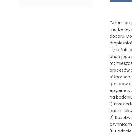
Celem pro
markerów n
doboru. D
drapieżnikó
się różnią 
choć jego 
rozmieszc
procesów a
różnorodno
generować 
epigenetyc
na badaniu
1) Prześled
analiz se
2) Resekw
czynnikam
3) Badanie