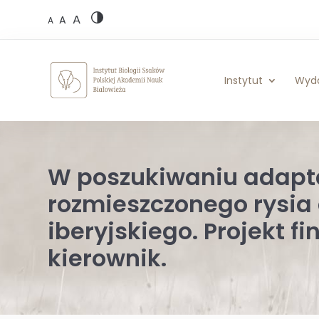
Skip
A
to
A
A
content
Instytut
Wyd
W poszukiwaniu adapta
rozmieszczonego rysia 
iberyjskiego. Projekt 
kierownik.