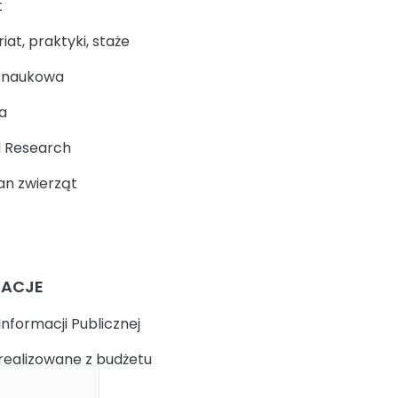
t
at, praktyki, staże
a naukowa
a
 Research
n zwierząt
MACJE
Informacji Publicznej
realizowane z budżetu