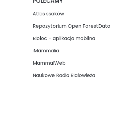
POLECAMY
Atlas ssaków
Repozytorium Open ForestData
Bioloc – aplikacja mobilna
iMammalia
MammalWeb
Naukowe Radio Białowieża