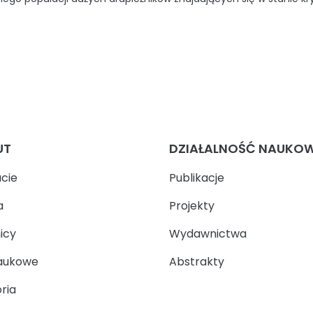
UT
DZIAŁALNOŚĆ NAUKO
ucie
Publikacje
a
Projekty
icy
Wydawnictwa
aukowe
Abstrakty
ria