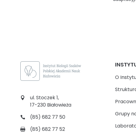
INSTYT
O Instyt
Struktur
ul. Stoczek 1,
Pracown
17-230 Białowieża
Grupy n
(85) 682 77 50
Laborato
(85) 682 77 52