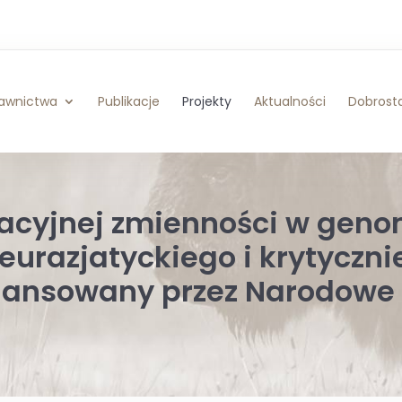
awnictwa
Publikacje
Projekty
Aktualności
Dobrosta
cyjnej zmienności w geno
eurazjatyckiego i krytyczni
finansowany przez Narodow