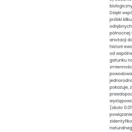
biologiczn
Dzięki wsp
próbki kil
odrębnych 
północnej 
anotacji d
historii e
od wspólne
gatunku na
zmienności
powodowane
jednorodn
pokazuje, 
prawdopodo
występowa
(około 0.0
powiązanie
zidentyfik
naturalneg