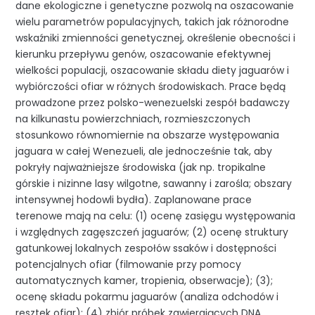
dane ekologiczne i genetyczne pozwolą na oszacowanie
wielu parametrów populacyjnych, takich jak różnorodne
wskaźniki zmienności genetycznej, określenie obecności i
kierunku przepływu genów, oszacowanie efektywnej
wielkości populacji, oszacowanie składu diety jaguarów i
wybiórczości ofiar w różnych środowiskach. Prace będą
prowadzone przez polsko-wenezuelski zespół badawczy
na kilkunastu powierzchniach, rozmieszczonych
stosunkowo równomiernie na obszarze występowania
jaguara w całej Wenezueli, ale jednocześnie tak, aby
pokryły najważniejsze środowiska (jak np. tropikalne
górskie i nizinne lasy wilgotne, sawanny i zarośla; obszary
intensywnej hodowli bydła). Zaplanowane prace
terenowe mają na celu: (1) ocenę zasięgu występowania
i względnych zagęszczeń jaguarów; (2) ocenę struktury
gatunkowej lokalnych zespołów ssaków i dostępności
potencjalnych ofiar (filmowanie przy pomocy
automatycznych kamer, tropienia, obserwacje); (3);
ocenę składu pokarmu jaguarów (analiza odchodów i
resztek ofiar); (4) zbiór próbek zawierających DNA