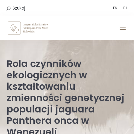
Skip
to
Szukaj
EN
PL
content
Rola czynników
ekologicznych w
kształtowaniu
zmienności genetycznej
populacji jaguara
Panthera onca w
Wenezueli