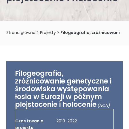
Strona główna
>
Projekty
>
Filogeografia, zróżnicowanie genetyczne i środowiska występowania łosia w Eurazji w późnym plejstocenie i holocenie
Filogeografia,
zróżnicowanie genetyczne i
środowiska występowania
łosia w Eurazji w późnym
plejstocenie i holocenie
(NCN)
Czas trwania
2019-2022
projektu: