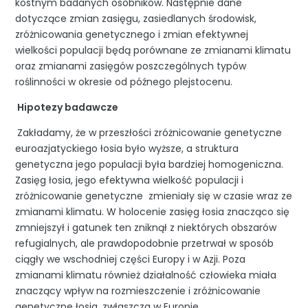
kostnym badanych osobników. Następnie dane
dotyczące zmian zasięgu, zasiedlanych środowisk,
zróżnicowania genetycznego i zmian efektywnej
wielkości populacji będą porównane ze zmianami klimatu
oraz zmianami zasięgów poszczególnych typów
roślinności w okresie od późnego plejstocenu.
Hipotezy badawcze
Zakładamy, że w przeszłości zróżnicowanie genetyczne
euroazjatyckiego łosia było wyższe, a struktura
genetyczna jego populacji była bardziej homogeniczna.
Zasięg łosia, jego efektywna wielkość populacji i
zróżnicowanie genetyczne zmieniały się w czasie wraz ze
zmianami klimatu. W holocenie zasięg łosia znacząco się
zmniejszył i gatunek ten zniknął z niektórych obszarów
refugialnych, ale prawdopodobnie przetrwał w sposób
ciągły we wschodniej części Europy i w Azji. Poza
zmianami klimatu również działalność człowieka miała
znaczący wpływ na rozmieszczenie i zróżnicowanie
genetyczne łosia, zwłaszcza w Europie.