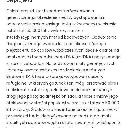
Cel projektu
Celem projektu jest zbadanie zróżnicowania
genetycznego, określenie siedlisk występowania i
odtworzenie zmian zasięgu łosia (
Alcesalces
) w okresie
ostatnich 50 000 lat z wykorzystaniem
interdyscyplinarnych metod badawczych. Odtworzenie
filogenetycznego wzorca łosia od okresu późnego
plejstocenu do czasów współczesnych będzie oparte na
analizach mitochondrialnego DNA (mtDNA) pozyskanego
z kości i zębów łosi. Na podstawie analiz genetycznych
chcemy oszacować czas rozdzielenia się różnych
kladówmtDNA łosia w Eurazji, wytypować obszary
refugialne, w których gatunek ten mógł przetrwać okres
maksimum ostatniego zlodowacenia oraz odtworzyć
drogi jego postglacjalnej kolonizacji, a także zmiany jego
efektywnej wielkości populacji w czasie ostatnich 50 000
lat w Eurazji. Środowiska zasiedlane przez ten gatunek w
przeszłości będą identyfikowane na podstawie analiz
stabilnych izotopów węgla i azotu zawartych w kolagenie