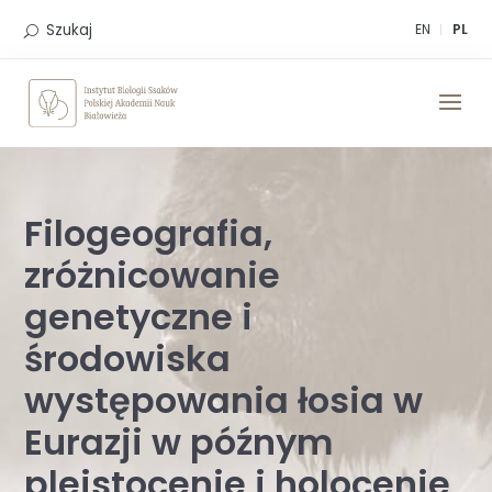
Skip
to
Szukaj
EN
PL
content
Filogeografia,
zróżnicowanie
genetyczne i
środowiska
występowania łosia w
Eurazji w późnym
plejstocenie i holocenie