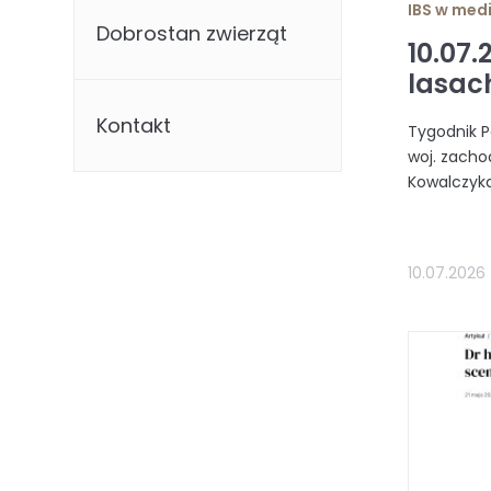
IBS w med
Dobrostan zwierząt
10.07
lasac
Kontakt
Tygodnik P
woj. zach
Kowalczyka 
10.07.2026