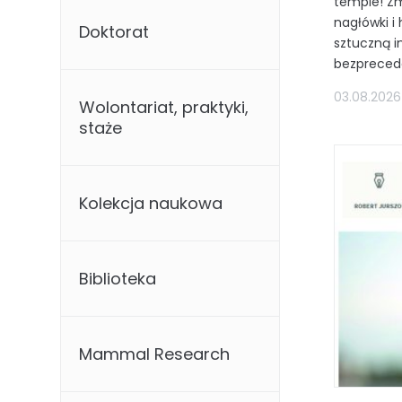
tempie! Zm
nagłówki i
Doktorat
sztuczną i
bezprecede
03.08.2026
Wolontariat, praktyki,
staże
Kolekcja naukowa
Biblioteka
Mammal Research