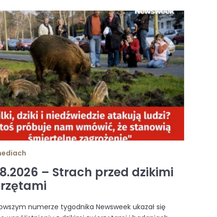
mediach
8.2026 – Strach przed dzikimi
erzętami
owszym numerze tygodnika Newsweek ukazał się