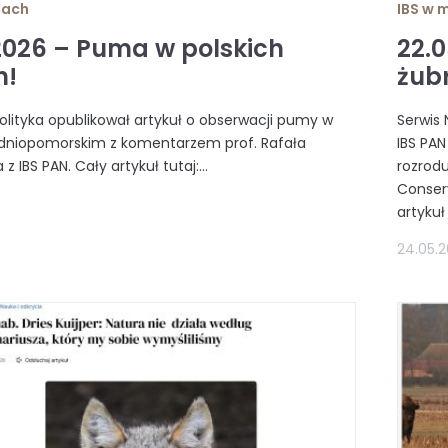
iach
IBS w 
.2026 – Puma w polskich
22.
h!
żub
olityka opublikował artykuł o obserwacji pumy w
Serwis
odniopomorskim z komentarzem prof. Rafała
IBS PA
z IBS PAN. Cały artykuł tutaj:...
rozrodu
Conser
artykuł 
24.05.