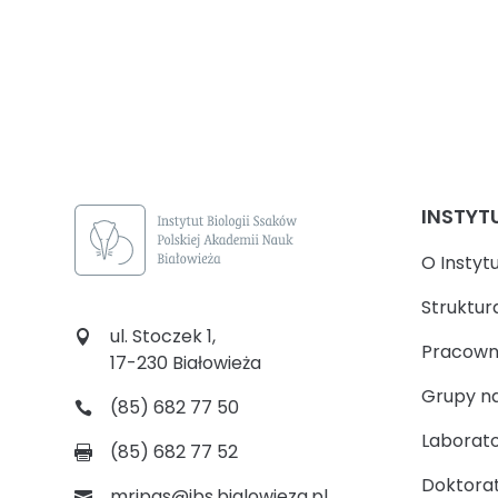
INSTYT
O Instyt
Struktur
ul. Stoczek 1,
Pracown
17-230 Białowieża
Grupy n
(85) 682 77 50
Laborato
(85) 682 77 52
Doktora
mripas@ibs.bialowieza.pl