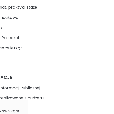
at, praktyki, staże
a naukowa
a
 Research
n zwierząt
MACJE
Informacji Publicznej
realizowane z budżetu
ytkownikom