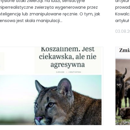
yślone ataki zwierząt na ludzi, sensacyjne
artykuł
 hiperrealistyczne zwierzęta wygenerowane przez
prowad
nteligencję lub zmanipulowane ręcznie. O tym, jak
Kowalcz
nsowa jest skala manipulacji...
artykuł 
03.08.