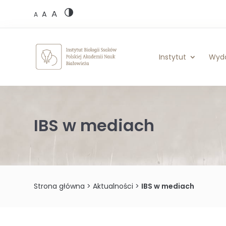
Skip
A
to
A
A
content
Instytut
Wyd
IBS w mediach
Strona główna
>
Aktualności
>
IBS w mediach