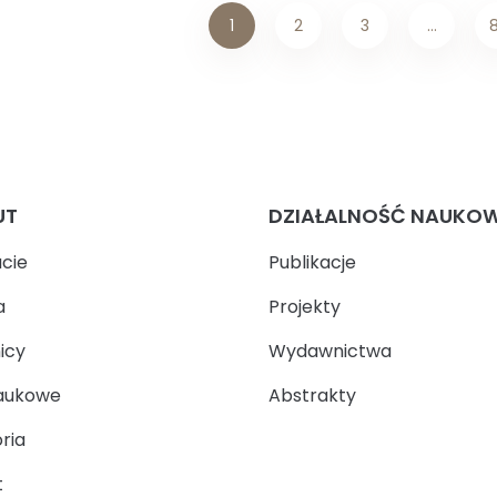
1
2
3
…
UT
DZIAŁALNOŚĆ NAUKO
ucie
Publikacje
a
Projekty
icy
Wydawnictwa
aukowe
Abstrakty
ria
t