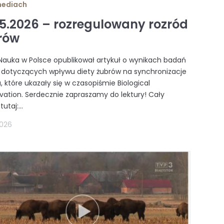
mediach
05.2026 – rozregulowany rozród
rów
 Nauka w Polsce opublikował artykuł o wynikach badań
N dotyczących wpływu diety żubrów na synchronizacje
, które ukazały się w czasopiśmie Biological
vation. Serdecznie zapraszamy do lektury! Cały
tutaj:...
2026