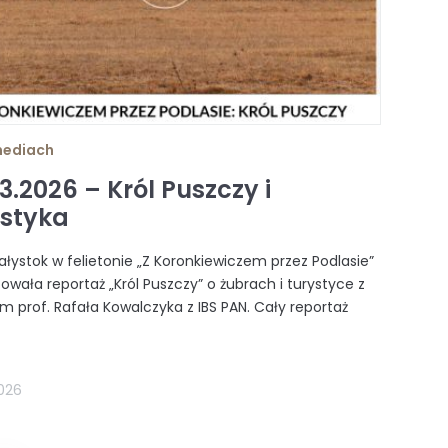
mediach
3.2026 – Król Puszczy i
ystyka
ałystok w felietonie „Z Koronkiewiczem przez Podlasie”
wała reportaż „Król Puszczy” o żubrach i turystyce z
m prof. Rafała Kowalczyka z IBS PAN. Cały reportaż
2026