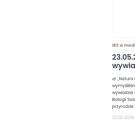
IBS w med
23.05.
wywia
🌿 „Natura
wymyśliliś
wywiadzie 
Biologii S
przyrodzie
23.05.2026