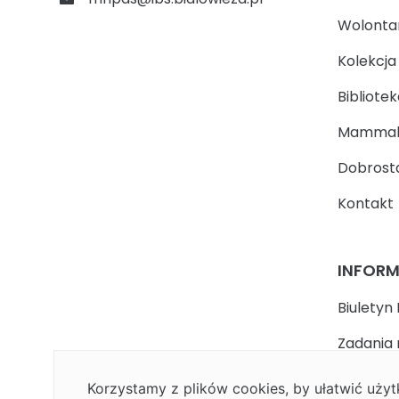
Wolontari
Kolekcj
Bibliotek
Mammal
Dobrosta
Kontakt
INFOR
Biuletyn 
Zadania 
państwa
Korzystamy z plików cookies, by ułatwić uż