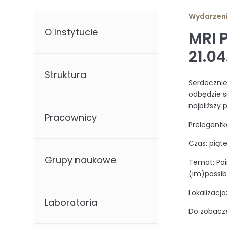
Wydarzen
O Instytucie
MRI 
21.0
Struktura
Serdeczni
odbędzie s
najbliższy 
Pracownicy
Prelegentka
Czas: piąte
Grupy naukowe
Temat: Poi
(im)possib
Lokalizacja
Laboratoria
Do zobacz