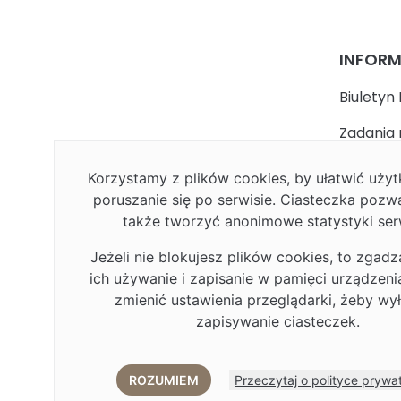
INFOR
Biuletyn 
Zadania 
państwa
Korzystamy z plików cookies, by ułatwić uż
Faceboo
poruszanie się po serwisie. Ciasteczka pozw
także tworzyć anonimowe statystyki ser
Polityka
Jeżeli nie blokujesz plików cookies, to zgadz
Deklarac
ich używanie i zapisanie w pamięci urządzen
Plan Rów
zmienić ustawienia przeglądarki, żeby wy
zapisywanie ciasteczek.
Plan Rów
Eduroa
ROZUMIEM
Przeczytaj o polityce prywa