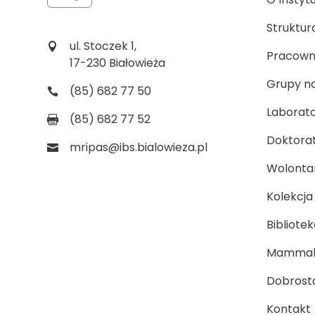
Struktur
ul. Stoczek 1,
Pracown
17-230 Białowieża
Grupy n
(85) 682 77 50
Laborato
(85) 682 77 52
Doktora
mripas@ibs.bialowieza.pl
Wolontari
Kolekcj
Bibliotek
Mammal
Dobrosta
Kontakt