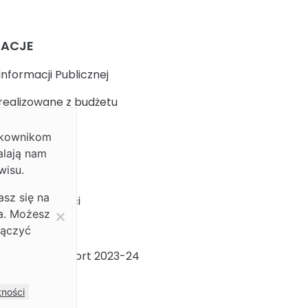
MACJE
Informacji Publicznej
realizowane z budżetu
ytkownikom
k
alają nam
wisu.
 prywatności
asz się na
ja dostępności
ia. Możesz
ności Płci
łączyć
ności Płci Raport 2023-24
m
tności