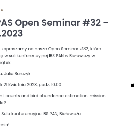
ia
PAS Open Seminar #32 –
4.2023
e zapraszamy na nasze Open Seminar #32, które
ię w sali konferencyjnej IBS PAN w Białowieży w
piątek.
: Julia Barczyk
k 21 Kwietnia 2023, godz. 10:00
nt counts and bird abundance estimation: mission
le?
: Sala konferencyjna IBS PAN, Białowieża
enia!