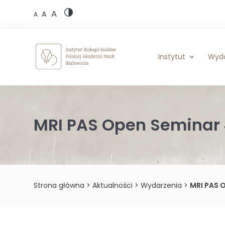
Skip
A
to
A
A
content
Instytut
Wyd
MRI PAS Open Seminar 
Strona główna
>
Aktualności
>
Wydarzenia
>
MRI PAS 