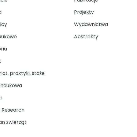
a
Projekty
icy
Wydawnictwa
aukowe
Abstrakty
ria
t
at, praktyki, staże
a naukowa
a
 Research
n zwierząt