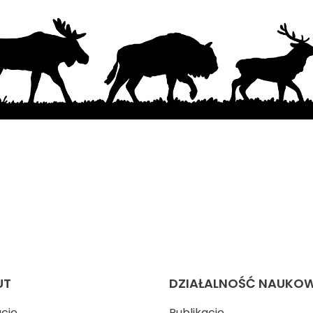
UT
DZIAŁALNOŚĆ NAUKO
ucie
Publikacje