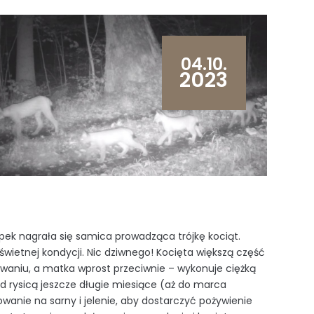
04.10.
2023
pek nagrała się samica prowadząca trójkę kociąt.
ietnej kondycji. Nic dziwnego! Kocięta większą część
waniu, a matka wprost przeciwnie – wykonuje ciężką
zed rysicą jeszcze długie miesiące (aż do marca
anie na sarny i jelenie, aby dostarczyć pożywienie