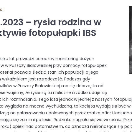
ci
.2023 – rysia rodzina w
ktywie fotopułapki IBS
 kilku lat prowadzi coroczny monitoring dużych
ów w Puszczy Białowieskiej przy pomocy fotopułapek.
teriał pozwala śledzić stan ich populacji, a jego
 wskaźnikiem jest rozrodczość. Podczas gdy
wilków w Puszczy Białowieskiej ma się dobrze, to od
bserwujemy, że rysie są tu nieliczne i rzadko udaje się
t ich rozmnażania. Tego lata jednak w jednej z naszych fotopuła
 wygląda na mocno wychudzoną, to kocięta wydają się być w św
zają na pałaszowaniu upolowanych przez matkę ofiar i leniucho
niając się za nimi po lesie. Rodzinka nagrała się we wrześniu. Pr
 roku) opieki nad potomstwem, co oznacza niekończące się polow