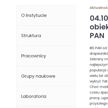
Aktualnoś
O Instytucie
04.10
obie
PAN
Struktura
IBS PAN od
drapieżnik
Pracownicy
Zebrany ma
najlepszym
populacja 
Grupy naukowe
wielu lat o
wykryć fak
Choć matka
czasu spęd
Laboratoria
pracę, uga
przyszłego