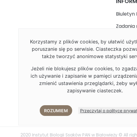
INFOR
Biuletyn 
Zadania 
państwa
Korzystamy z plików cookies, by ułatwić uż
Faceboo
poruszanie się po serwisie. Ciasteczka pozw
także tworzyć anonimowe statystyki ser
Polityka
Jeżeli nie blokujesz plików cookies, to zgadz
Deklarac
ich używanie i zapisanie w pamięci urządzen
Plan Rów
zmienić ustawienia przeglądarki, żeby wy
zapisywanie ciasteczek.
Plan Rów
Eduroa
ROZUMIEM
Przeczytaj o polityce prywa
2020 Instytut Biologii Ssaków PAN w Białowieży © All rig