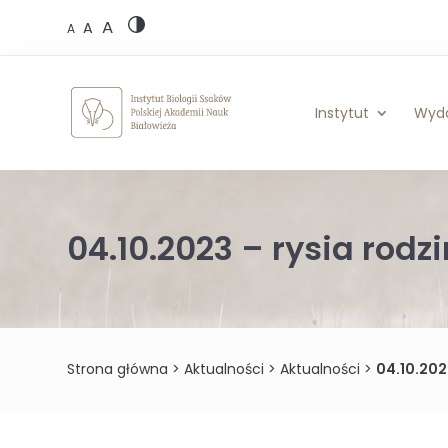
Skip
A
to
A
A
content
Instytut
Wyd
04.10.2023 – rysia rodz
Strona główna
>
Aktualności
>
Aktualności
>
04.10.202