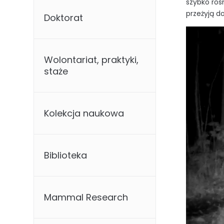
szybko ros
przeżyją d
Doktorat
Odtwarzac
video
Wolontariat, praktyki,
staże
Kolekcja naukowa
Biblioteka
Mammal Research