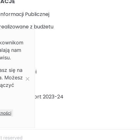
MACJE
Informacji Publicznej
realizowane z budżetu
ytkownikom
k
alają nam
wisu.
 prywatności
asz się na
ja dostępności
ia. Możesz
ności Płci
łączyć
ności Płci Raport 2023-24
m
tności
ht reserved