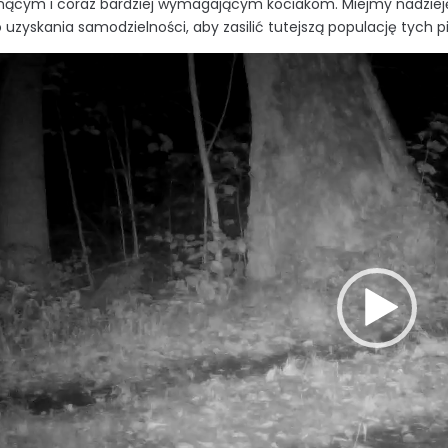
nącym i coraz bardziej wymagającym kociakom. Miejmy nadzieję,
o uzyskania samodzielności, aby zasilić tutejszą populację tych 
z