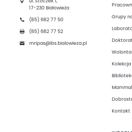
ul. Stoczek 1,
Pracown
17-230 Białowieża
Grupy n
(85) 682 77 50
Laborato
(85) 682 77 52
Doktora
mripas@ibs.bialowieza.pl
Wolontari
Kolekcj
Bibliotek
Mammal
Dobrosta
Kontakt