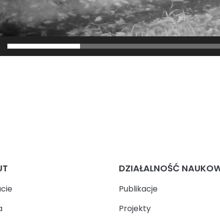
UT
DZIAŁALNOŚĆ NAUKO
ucie
Publikacje
a
Projekty