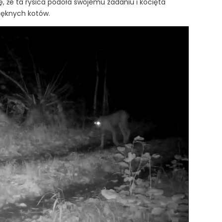
 że ta rysica podoła swojemu zadaniu i kocięta
pięknych kotów.