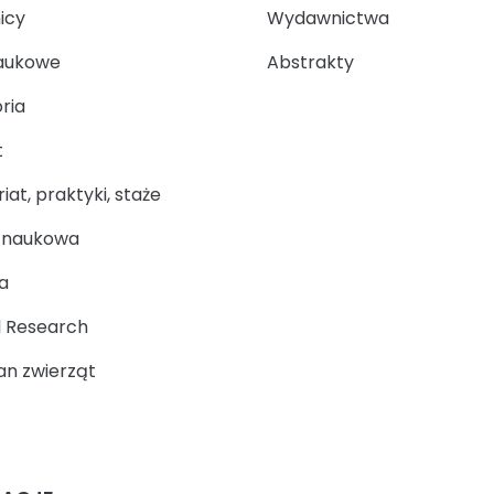
icy
Wydawnictwa
aukowe
Abstrakty
ria
t
at, praktyki, staże
a naukowa
a
 Research
n zwierząt