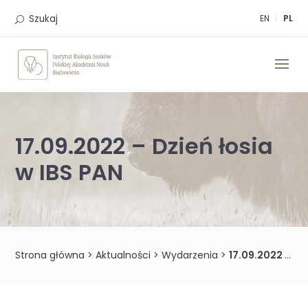
Skip
to
Szukaj
EN
PL
content
17.09.2022 – Dzień łosia
w IBS PAN
Strona główna
>
Aktualności
>
Wydarzenia
>
17.09.2022 – Dzień łosia w IBS PAN