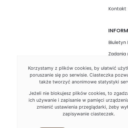
Kontakt
INFOR
Biuletyn 
Zadania 
państwa
Korzystamy z plików cookies, by ułatwić uż
Faceboo
poruszanie się po serwisie. Ciasteczka pozw
także tworzyć anonimowe statystyki ser
Polityka
Jeżeli nie blokujesz plików cookies, to zgadz
Deklarac
ich używanie i zapisanie w pamięci urządzen
Plan Rów
zmienić ustawienia przeglądarki, żeby wy
zapisywanie ciasteczek.
Plan Rów