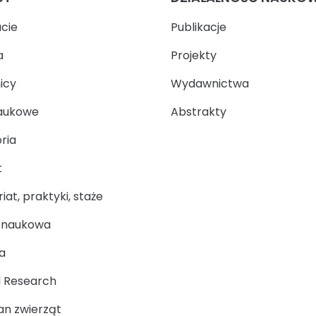
ucie
Publikacje
a
Projekty
icy
Wydawnictwa
aukowe
Abstrakty
ria
t
at, praktyki, staże
a naukowa
a
 Research
n zwierząt