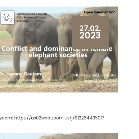
27.02.
2023
az zoom: https://us02web.zoom.us/j/81226443501?