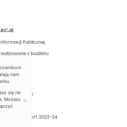
MACJE
Informacji Publicznej
realizowane z budżetu
ytkownikom
k
alają nam
wisu.
 prywatności
asz się na
ja dostępności
ia. Możesz
ności Płci
łączyć
ności Płci Raport 2023-24