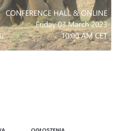
WA
OGŁOSZENIA