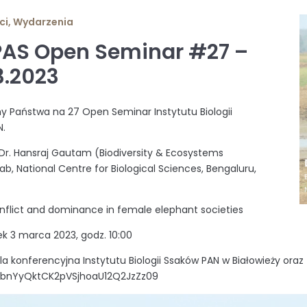
ci
,
Wydarzenia
PAS Open Seminar #27 –
3.2023
 Państwa na 27 Open Seminar Instytutu Biologii
N.
 Dr. Hansraj Gautam (Biodiversity & Ecosystems
ab, National Centre for Biological Sciences, Bengaluru,
flict and dominance in female elephant societies
tek 3 marca 2023, godz. 10:00
ala konferencyjna Instytutu Biologii Ssaków PAN w Białowieży or
bnYyQktCK2pVSjhoaU12Q2JzZz09