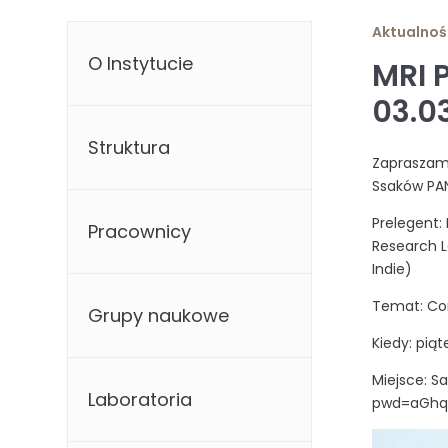
Aktualnoś
O Instytucie
MRI 
03.0
Struktura
Zapraszamy
Ssaków PA
Prelegent:
Pracownicy
Research L
Indie)
Temat: Con
Grupy naukowe
Kiedy: pią
Miejsce: S
Laboratoria
pwd=aGhq