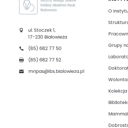
O Instyt
Struktur
ul. Stoczek 1,
Pracown
17-230 Białowieża
Grupy n
(85) 682 77 50
Laborato
(85) 682 77 52
Doktora
mripas@ibs.bialowieza.pl
Wolontari
Kolekcj
Bibliotek
Mammal
Dobrosta