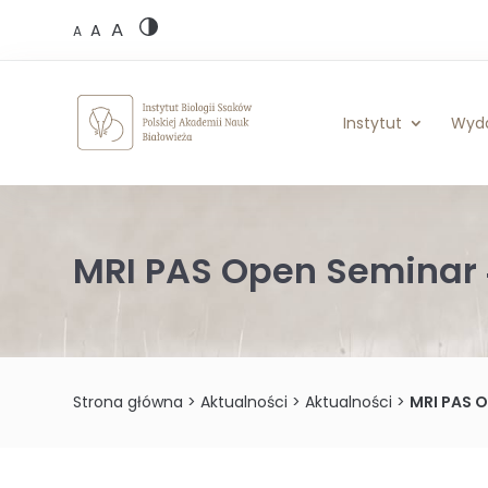
Skip
A
to
A
A
content
Instytut
Wyd
MRI PAS Open Seminar 
Strona główna
>
Aktualności
>
Aktualności
>
MRI PAS 