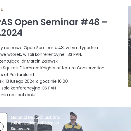
ia
PAS Open Seminar #48 –
2.2024
y na nasze Open Seminar #48, w tym tygodniu
we wtorek, w sali konferencyjnej IBS PAN.
entująca: dr Marcin Zalewski
 Squire’s Dilemma: Knights of Nature Conservation
ts of Pastureland
k, 13 lutego 2024 o godzinie 10:00
: sala konferencyjna IBS PAN
nia na spotkaniu!