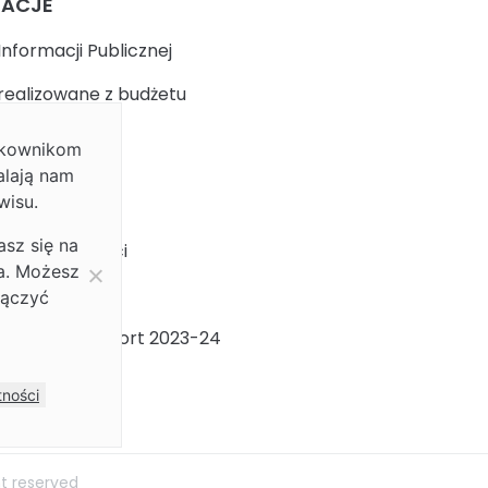
MACJE
Informacji Publicznej
realizowane z budżetu
ytkownikom
k
alają nam
wisu.
 prywatności
asz się na
ja dostępności
ia. Możesz
ności Płci
łączyć
ności Płci Raport 2023-24
m
tności
ht reserved