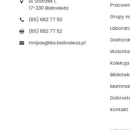
ul. Stoczek 1,
Pracown
17-230 Białowieża
Grupy n
(85) 682 77 50
Laborato
(85) 682 77 52
Doktora
mripas@ibs.bialowieza.pl
Wolontari
Kolekcj
Bibliotek
Mammal
Dobrosta
Kontakt