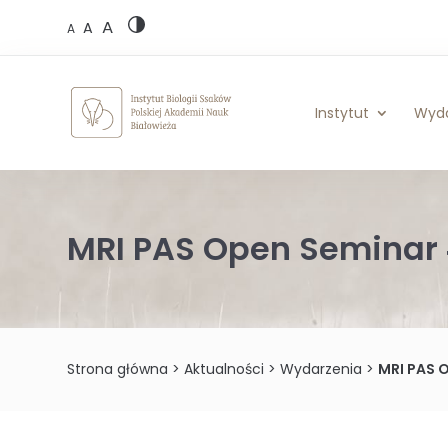
Skip
A
to
A
A
content
Instytut
Wyd
MRI PAS Open Seminar 
Strona główna
>
Aktualności
>
Wydarzenia
>
MRI PAS 