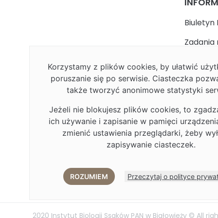
INFOR
Biuletyn 
Zadania 
państwa
Korzystamy z plików cookies, by ułatwić uż
Faceboo
poruszanie się po serwisie. Ciasteczka pozw
także tworzyć anonimowe statystyki ser
Polityka
Jeżeli nie blokujesz plików cookies, to zgadz
Deklarac
ich używanie i zapisanie w pamięci urządzen
Plan Rów
zmienić ustawienia przeglądarki, żeby wy
zapisywanie ciasteczek.
Plan Rów
Eduroa
ROZUMIEM
Przeczytaj o polityce prywa
2020 Instytut Biologii Ssaków PAN w Białowieży © All rig