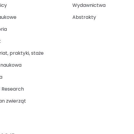
icy
Wydawnictwa
aukowe
Abstrakty
ria
t
at, praktyki, staże
a naukowa
a
 Research
n zwierząt