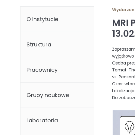
Wydarzen
O Instytucie
MRI 
13.0
Struktura
Zapraszam
wyjątkowo 
Osoba prez
Pracownicy
Temat: The
vs. Peasan
Czas: wtore
Lokalizacja
Grupy naukowe
Do zobacze
Laboratoria