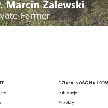
UT
DZIAŁALNOŚĆ NAUKO
ucie
Publikacje
a
Projekty