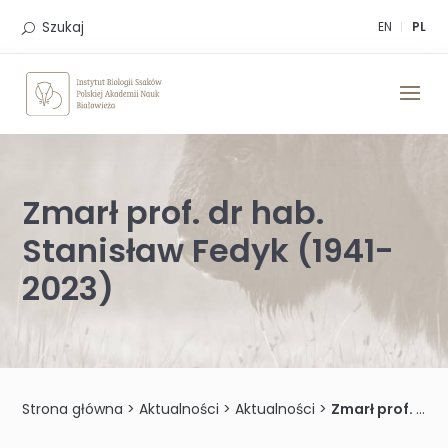
Skip
to
Szukaj
EN
PL
content
Zmarł prof. dr hab.
Stanisław Fedyk (1941-
2023)
Strona główna
>
Aktualności
>
Aktualności
>
Zmarł prof. dr hab. Stanisław Fedyk (1941-2023)