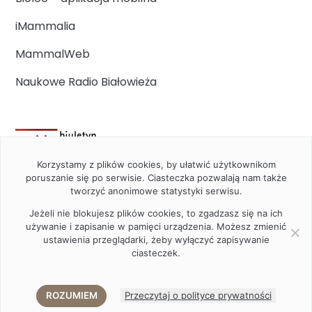
iMammalia
MammalWeb
Naukowe Radio Białowieża
Korzystamy z plików cookies, by ułatwić użytkownikom
poruszanie się po serwisie. Ciasteczka pozwalają nam także
tworzyć anonimowe statystyki serwisu.
Jeżeli nie blokujesz plików cookies, to zgadzasz się na ich
używanie i zapisanie w pamięci urządzenia. Możesz zmienić
ustawienia przeglądarki, żeby wyłączyć zapisywanie
ciasteczek.
2020 Instytut Biologii Ssaków PAN w Białowieży © All right
reserved
ROZUMIEM
Przeczytaj o polityce prywatności
Akamadr
Designed and developed by