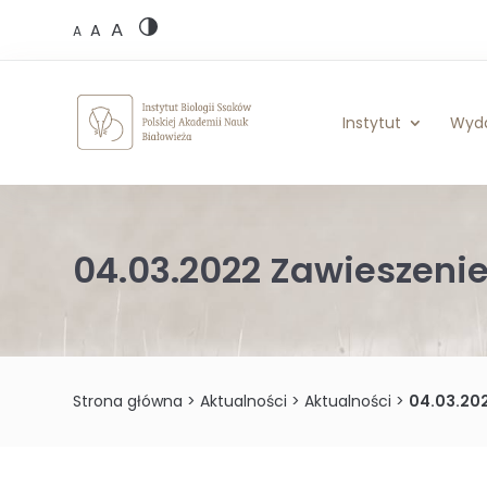
Skip
A
to
A
A
content
Instytut
Wyd
04.03.2022 Zawieszenie
Strona główna
>
Aktualności
>
Aktualności
>
04.03.202