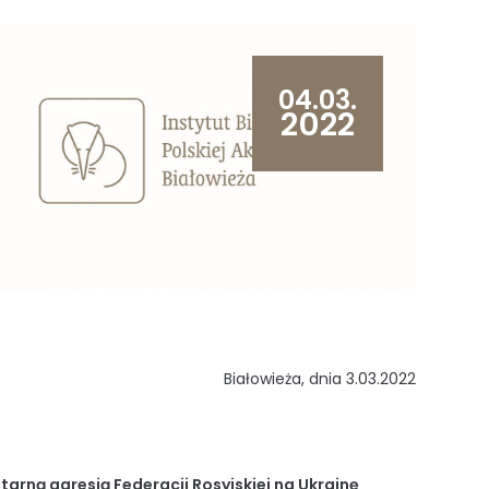
04.03.
2022
Białowieża, dnia
3
.03.2022
itarną agresją Federacji Rosyjskiej na Ukrainę