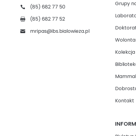
Grupy n
(85) 682 77 50
Laborato
(85) 682 77 52
Doktora
mripas@ibs.bialowieza.pl
Wolontari
Kolekcj
Bibliotek
Mammal
Dobrosta
Kontakt
INFOR