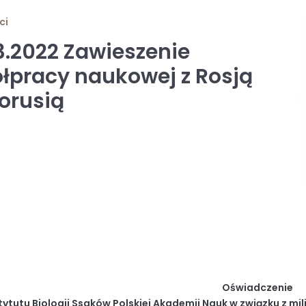
ci
3.2022 Zawieszenie
łpracy naukowej z Rosją
łorusią
Oświadczenie
tytutu Biologii Ssaków P
olskiej
A
kademii
N
auk
w związku z mil