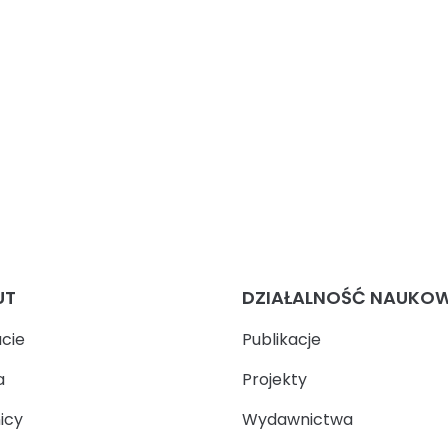
UT
DZIAŁALNOŚĆ NAUKO
ucie
Publikacje
a
Projekty
icy
Wydawnictwa