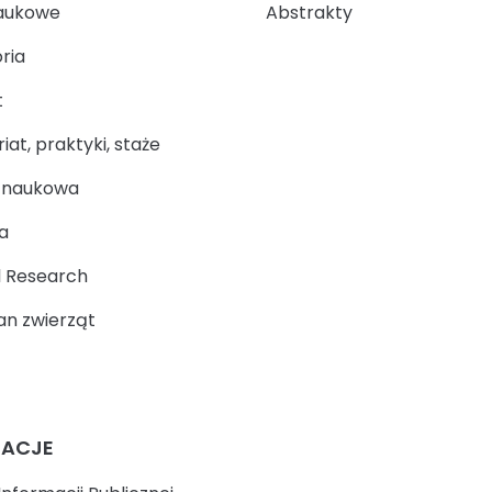
aukowe
Abstrakty
ria
t
at, praktyki, staże
a naukowa
a
 Research
n zwierząt
MACJE