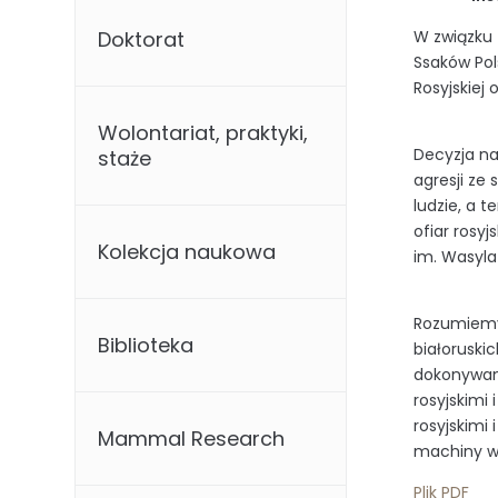
Doktorat
W
związku 
Ssaków P
ol
Rosyjskiej
o
Wolontariat, praktyki,
Decyzja na
staże
agresji
ze s
ludz
ie
,
a
t
e
ofiar rosyj
Kolekcja naukowa
im. Wasyla
R
ozumiemy
Biblioteka
białoruski
dokon
ywan
rosyjskimi
rosyjskimi
i
Mammal Research
machiny
w
Plik PDF