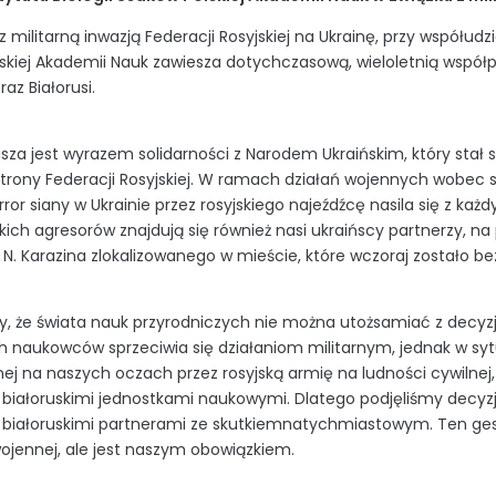
z
militarną
inwazj
ą
Federacji Rosyjskiej na Ukrainę
, przy współudzi
skiej
A
kademii Nauk
zawiesza
dotychczasową,
wieloletnią
współ
raz Białorusi
.
sza jest wyrazem solidarności z Narodem Ukraińskim, który stał 
trony Federacji Rosyjskiej.
W
ramach
działań wojennych
wobec s
rror
siany w Ukrainie przez rosyjskiego najeźdźcę
nasila się z ka
skich agresorów znajdują się również nasi
ukraińscy partnerzy,
na 
 N.
Karazina
zlokalizowanego
w mieście, które
wczor
aj
zostało be
, ż
e świat
a
nauk przyrodniczych
nie można utożsamiać z
decyz
ch
naukowców
sprzeciwia się
działani
om
militarnym
,
jednak
w syt
ej na naszych oczach
przez
rosyjską armię
na
ludności cywilnej
,
i białoruskimi
jednostkami naukowymi
.
Dlatego podjęliśmy decyz
białoruskimi
partnerami
ze
skutkiem
natychmiastowym
. T
en ges
ojennej
,
ale jest naszym obowiązkiem
.