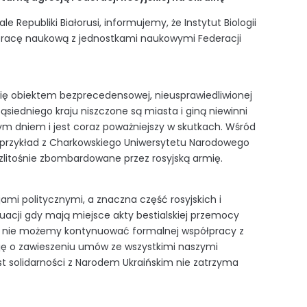
ale Republiki
Białoru
si,
informujemy, że
Instytut Biologii
pracę
naukową
z
jednostkami
naukowymi
Federacji
się obiektem
bezprecedensowe
j
,
nieusprawiedliwione
j
ąsiedniego kraju niszczone są miasta i
giną
niewinni
żdym dniem
i jest coraz
poważniejszy w skutkach.
Wśród
przykład
z Charkowskiego Uniwersytetu Narodowego
zlitośnie
zbombardowane przez
rosyjską armię.
jami politycznymi
,
a znaczna część
rosyjskich i
uacji
gdy
mają miejsce akty
bestialskiej przemocy
nie możemy
kontynuować
formalnej
współpracy
z
ję o
zawieszeniu
um
ów
z
e
wszystkimi
naszymi
t solidarności z Narodem Ukraińskim
nie
zatrzyma