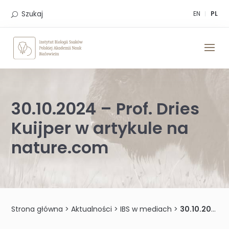
Skip
to
Szukaj
EN
PL
content
30.10.2024 – Prof. Dries
Kuijper w artykule na
nature.com
Strona główna
>
Aktualności
>
IBS w mediach
>
30.10.2024 – Prof. Dries Kuijper w artykule na nature.com