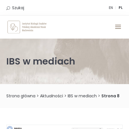
Skip
to
Szukaj
EN
PL
content
IBS w mediach
Strona główna
>
Aktualności
>
IBS w mediach
>
Strona 8