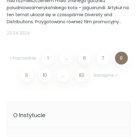
nad rozmieszczeniem mało znanego gatunku
południowoamerykańskiego kota – jaguarundi. Artykuł na
ten temat ukazał się w czasopiśmie Diversity and
Distributions. Przygotowano również film promocyjny...
23.04.2024
« Poprzednie
1
…
6
7
8
Następne »
9
10
…
82
O Instytucie