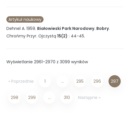
Artykuł naukowy
Dehnel A.
1959
.
Białowieski Park Narodowy. Bobry
.
Chrońmy Przyr. Ojczystą
15(2)
:
44-45
.
Wyświetlanie 2961–2970 z 3099 wyników
« Poprzednie
1
…
295
296
297
Następne »
298
299
…
310