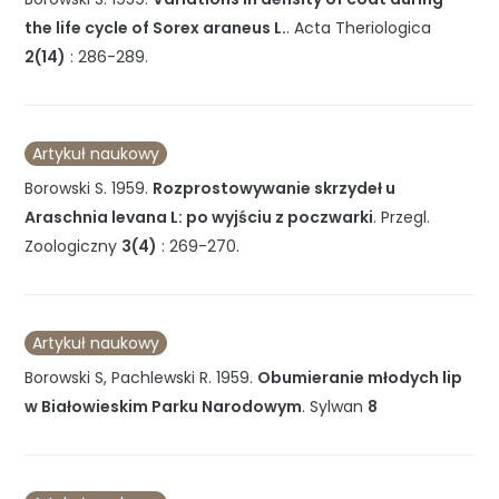
the life cycle of Sorex araneus L.
.
Acta Theriologica
2(14)
:
286-289
.
Artykuł naukowy
Borowski S.
1959
.
Rozprostowywanie skrzydeł u
Araschnia levana L: po wyjściu z poczwarki
.
Przegl.
Zoologiczny
3(4)
:
269-270
.
Artykuł naukowy
Borowski S, Pachlewski R.
1959
.
Obumieranie młodych lip
w Białowieskim Parku Narodowym
.
Sylwan
8