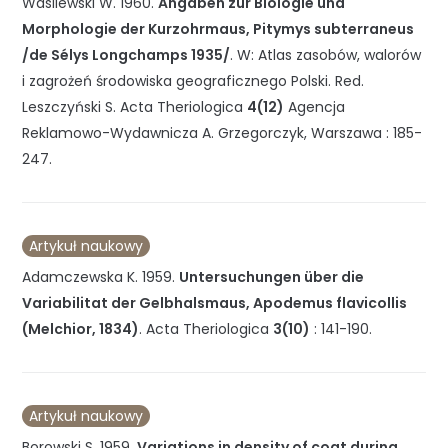
Wasilewski W.
1960
.
Angaben zur Biologie und
Morphologie der Kurzohrmaus, Pitymys subterraneus
/de Sélys Longchamps 1935/
.
W: Atlas zasobów, walorów
i zagrożeń środowiska geograficznego Polski
.
Red.
Leszczyński S.
Acta Theriologica
4(12)
Agencja
Reklamowo-Wydawnicza A. Grzegorczyk
,
Warszawa
:
185-
247
.
Artykuł naukowy
Adamczewska K.
1959
.
Untersuchungen über die
Variabilitat der Gelbhalsmaus, Apodemus flavicollis
(Melchior, 1834)
.
Acta Theriologica
3(10)
:
141-190
.
Artykuł naukowy
Borowski S.
1959
.
Variations in density of coat during