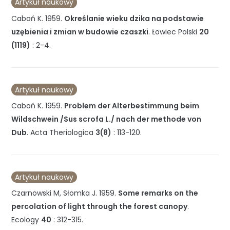
Artykuł naukowy
Caboń K.
1959
.
Określanie wieku dzika na podstawie
uzębienia i zmian w budowie czaszki
.
Łowiec Polski
20
(1119)
:
2-4
.
Artykuł naukowy
Caboń K.
1959
.
Problem der Alterbestimmung beim
Wildschwein /Sus scrofa L./ nach der methode von
Dub
.
Acta Theriologica
3(8)
:
113-120
.
Artykuł naukowy
Czarnowski M, Słomka J.
1959
.
Some remarks on the
percolation of light through the forest canopy
.
Ecology
40
:
312-315
.