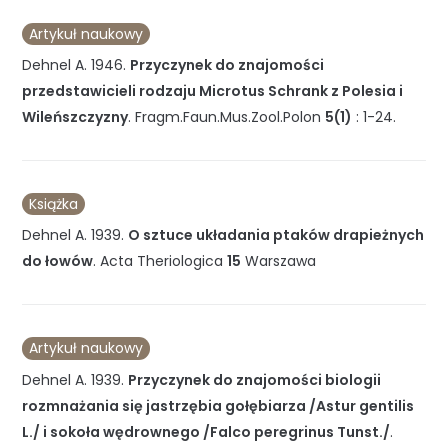
Artykuł naukowy
Dehnel A.
1946
.
Przyczynek do znajomości
przedstawicieli rodzaju Microtus Schrank z Polesia i
Wileńszczyzny
.
Fragm.Faun.Mus.Zool.Polon
5(1)
:
1-24
.
Książka
Dehnel A.
1939
.
O sztuce układania ptaków drapieżnych
do łowów
.
Acta Theriologica
15
Warszawa
Artykuł naukowy
Dehnel A.
1939
.
Przyczynek do znajomości biologii
rozmnażania się jastrzębia gołębiarza /Astur gentilis
L./ i sokoła wędrownego /Falco peregrinus Tunst./
.