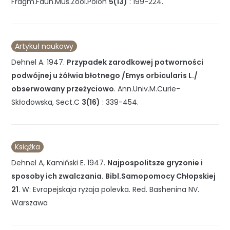
Fragm.Faun.Mus.Zool.Polon
5(13)
:
199-224
.
Artykuł naukowy
Dehnel A.
1947
.
Przypadek zarodkowej potworności
podwójnej u żółwia błotnego /Emys orbicularis L./
obserwowany przeżyciowo
.
Ann.Univ.M.Curie-
Skłodowska, Sect.C
3(16)
:
339-454
.
Książka
Dehnel A, Kamiński E.
1947
.
Najpospolitsze gryzonie i
sposoby ich zwalczania. Bibl.Samopomocy Chłopskiej
21
.
W: Evropejskaja ryżaja polevka
.
Red. Bashenina NV.
Warszawa