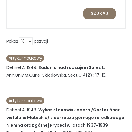
SZUKAJ
Pokaż
pozycji
Artykuł naukowy
Dehnel A.
1949
.
Badania nad rodzajem Sorex L
.
Ann.Univ.M.Curie-Skłodowska, Sect.C
4(2)
:
17-19
.
Artykuł naukowy
Dehnel A.
1948
.
Wykaz stanowisk bobra /Castor fiber
vistulans Matschie/ z dorzecza górnego i środkowego
Niemna oraz górnej Prypeci w latach 1937-1939
.