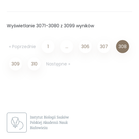
Wyświetlanie 3071–3080 z 3099 wyników
« Poprzednie
1
…
306
307
308
Następne »
309
310