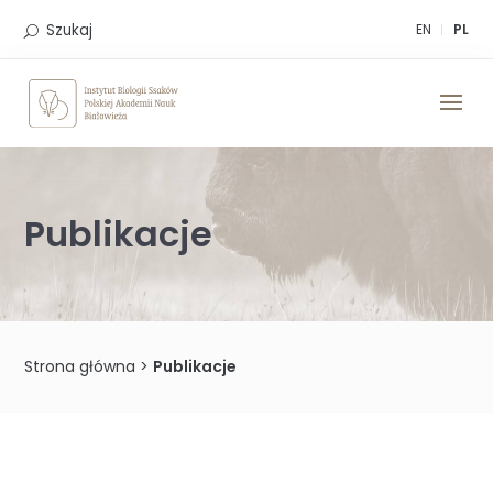
Skip
to
Szukaj
EN
PL
content
Publikacje
Strona główna
>
Publikacje