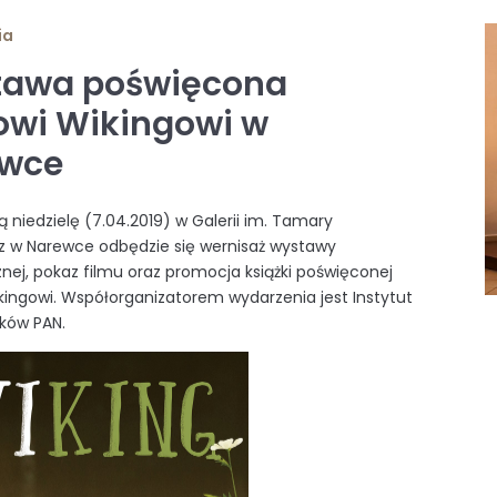
ia
awa poświęcona
owi Wikingowi w
ewce
ą niedzielę (7.04.2019) w Galerii im. Tamary
z w Narewce odbędzie się wernisaż wystawy
znej, pokaz filmu oraz promocja książki poświęconej
kingowi. Współorganizatorem wydarzenia jest Instytut
aków PAN.