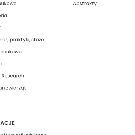
aukowe
Abstrakty
ria
t
at, praktyki, staże
a naukowa
a
 Research
n zwierząt
MACJE