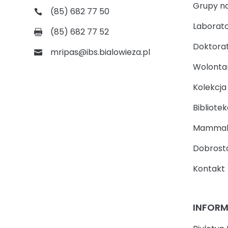
Grupy n
(85) 682 77 50
Laborato
(85) 682 77 52
Doktora
mripas@ibs.bialowieza.pl
Wolontari
Kolekcj
Bibliotek
Mammal
Dobrosta
Kontakt
INFOR