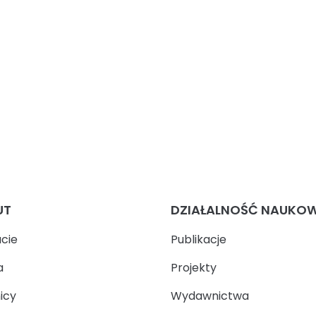
UT
DZIAŁALNOŚĆ NAUKO
ucie
Publikacje
a
Projekty
icy
Wydawnictwa