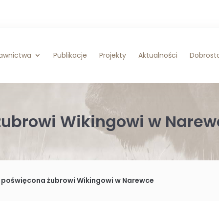
awnictwa
Publikacje
Projekty
Aktualności
Dobrosta
ubrowi Wikingowi w Narew
poświęcona żubrowi Wikingowi w Narewce