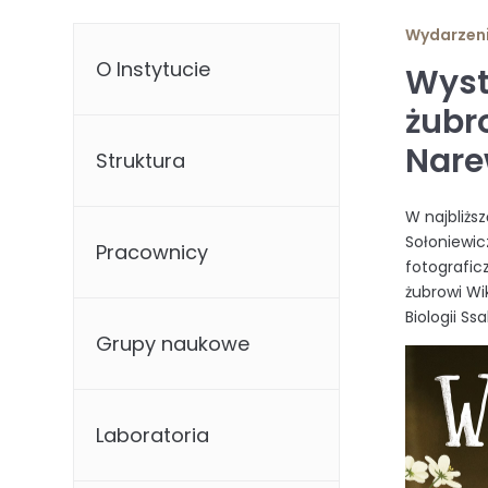
Wydarzen
O Instytucie
Wyst
żubr
Nar
Struktura
W najbliższ
Sołoniewic
Pracownicy
fotografic
żubrowi Wi
Biologii Ss
Grupy naukowe
Laboratoria