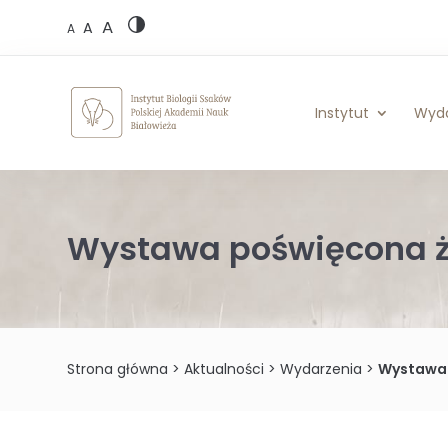
Skip
A
to
A
A
content
Instytut
Wyd
Wystawa poświęcona ż
Strona główna
>
Aktualności
>
Wydarzenia
>
Wystawa 