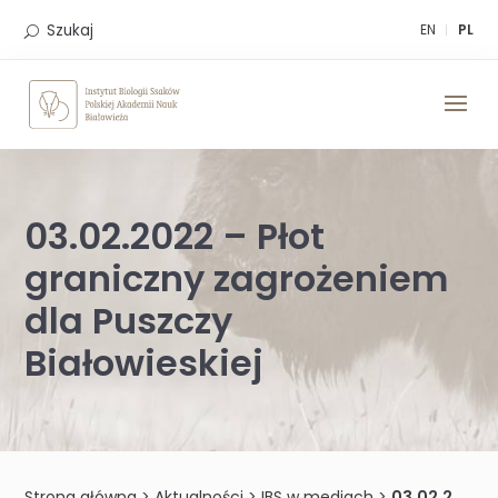
Skip
to
Szukaj
EN
PL
content
03.02.2022 – Płot
graniczny zagrożeniem
dla Puszczy
Białowieskiej
Strona główna
>
Aktualności
>
IBS w mediach
>
03.02.2022 – Płot graniczny zagrożeniem dla Puszczy Białowieskiej