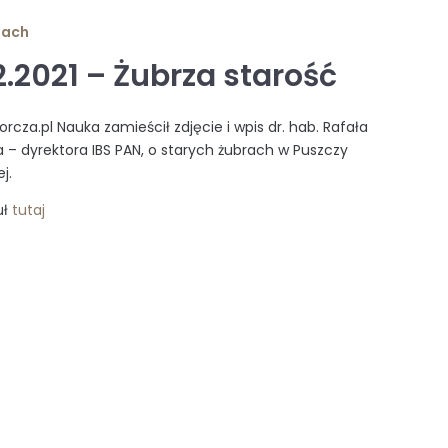
iach
2.2021 – Żubrza starość
rcza.pl Nauka zamieścił zdjęcie i wpis dr. hab. Rafała
 – dyrektora IBS PAN, o starych żubrach w Puszczy
j.
uł
tutaj