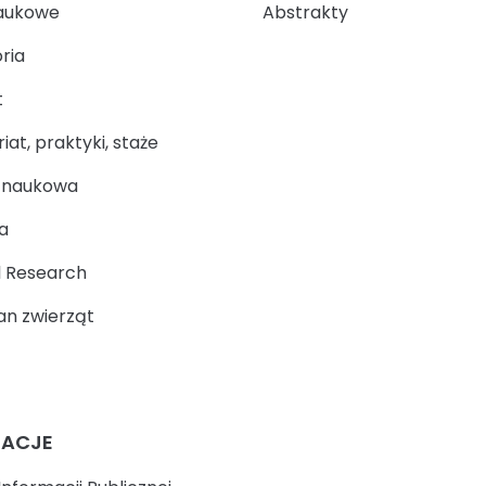
aukowe
Abstrakty
ria
t
at, praktyki, staże
a naukowa
a
 Research
n zwierząt
MACJE