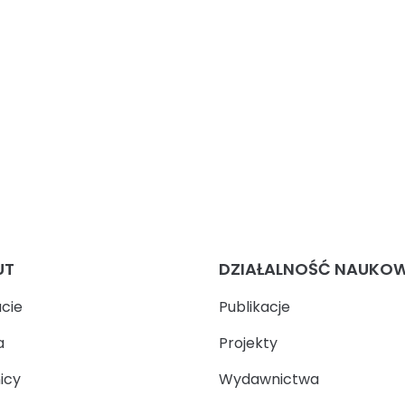
UT
DZIAŁALNOŚĆ NAUKO
ucie
Publikacje
a
Projekty
icy
Wydawnictwa