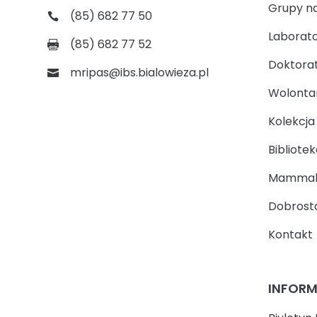
Grupy n
(85) 682 77 50
Laborato
(85) 682 77 52
Doktora
mripas@ibs.bialowieza.pl
Wolontari
Kolekcj
Bibliotek
Mammal
Dobrosta
Kontakt
INFOR