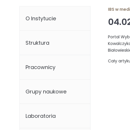
IBS w med
O Instytucie
04.0
Portal Wybo
Struktura
Kowalczyka
Białowieskie
Cały artyk
Pracownicy
Grupy naukowe
Laboratoria