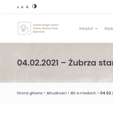
Skip
A
to
A
A
content
Instytut
Wyd
04.02.2021 – Żubrza sta
Strona główna
>
Aktualności
>
IBS w mediach
>
04.02.