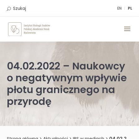
Skip
to
Szukaj
EN
PL
content
04.02.2022 – Naukowcy
o negatywnym wpływie
płotu granicznego na
przyrodę
Strona główna
>
Aktualności
>
IBS w mediach
>
04.02.2022 – Naukowcy o negatywnym wpływie płotu granicznego na przyrodę