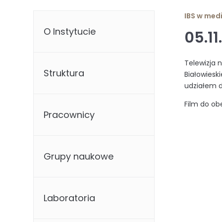
IBS w med
O Instytucie
05.11
Telewizja 
Struktura
Białowiesk
udziałem d
Film do ob
Pracownicy
Grupy naukowe
Laboratoria