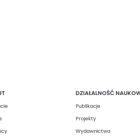
UT
DZIAŁALNOŚĆ NAUKO
ucie
Publikacje
a
Projekty
icy
Wydawnictwa