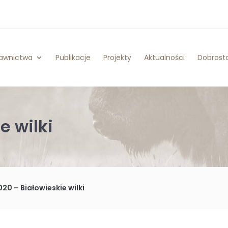
awnictwa
Publikacje
Projekty
Aktualności
Dobrosta
e wilki
020 – Białowieskie wilki