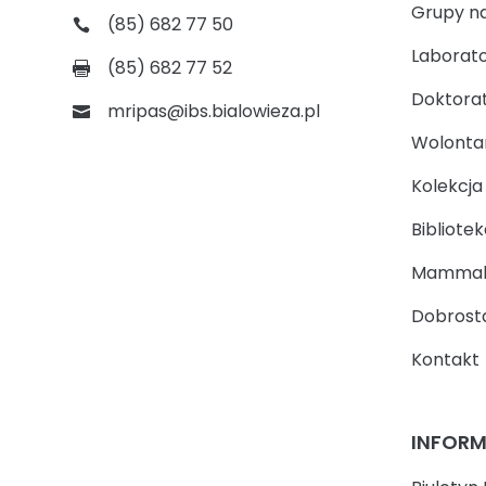
Grupy n
(85) 682 77 50
Laborato
(85) 682 77 52
Doktora
mripas@ibs.bialowieza.pl
Wolontari
Kolekcj
Bibliotek
Mammal
Dobrosta
Kontakt
INFOR