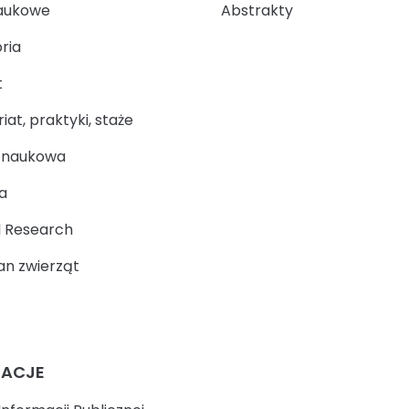
aukowe
Abstrakty
ria
t
at, praktyki, staże
a naukowa
a
 Research
n zwierząt
MACJE