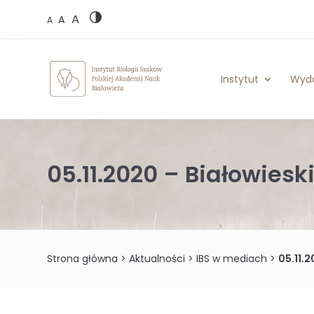
Skip
A
to
A
A
content
Instytut
Wyd
05.11.2020 – Białowieski
Strona główna
>
Aktualności
>
IBS w mediach
>
05.11.2