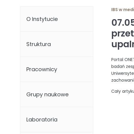
IBS w med
O Instytucie
07.05
prze
upal
Struktura
Portal ONE
badań zesp
Pracownicy
Uniwersyte
zachowanie
Cały artyk
Grupy naukowe
Laboratoria