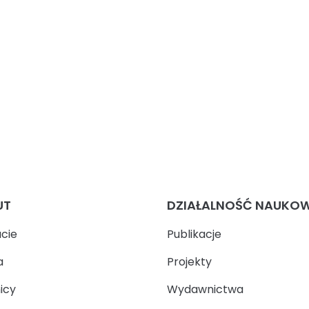
UT
DZIAŁALNOŚĆ NAUKO
ucie
Publikacje
a
Projekty
icy
Wydawnictwa