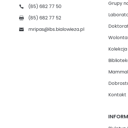
Grupy n
(85) 682 77 50
Laborato
(85) 682 77 52
Doktora
mripas@ibs.bialowieza.pl
Wolontari
Kolekcj
Bibliotek
Mammal
Dobrosta
Kontakt
INFOR