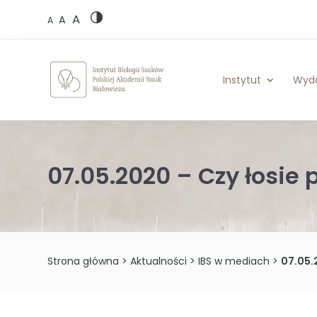
Skip
A
to
A
A
content
Instytut
Wyd
07.05.2020 – Czy łosie 
Strona główna
>
Aktualności
>
IBS w mediach
>
07.05.