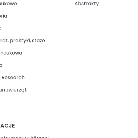
aukowe
Abstrakty
ria
t
at, praktyki, staże
a naukowa
a
 Research
n zwierząt
MACJE