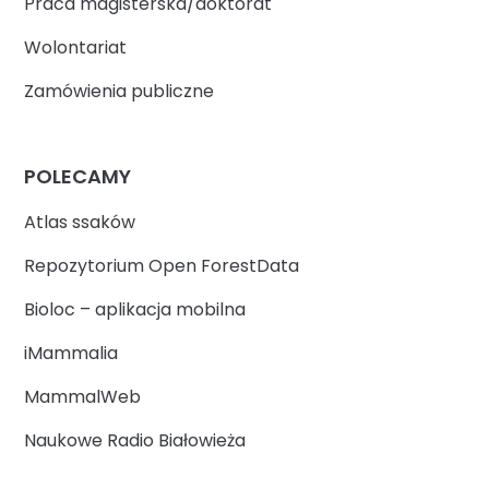
Praca magisterska/doktorat
Wolontariat
Zamówienia publiczne
POLECAMY
Atlas ssaków
Repozytorium Open ForestData
Bioloc – aplikacja mobilna
iMammalia
MammalWeb
Naukowe Radio Białowieża