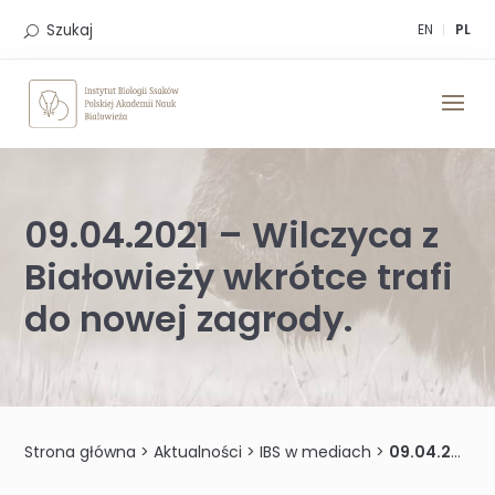
Skip
to
Szukaj
EN
PL
content
09.04.2021 – Wilczyca z
Białowieży wkrótce trafi
do nowej zagrody.
Strona główna
>
Aktualności
>
IBS w mediach
>
09.04.2021 – Wilczyca z Białowieży wkrótce trafi do nowej zagrody.