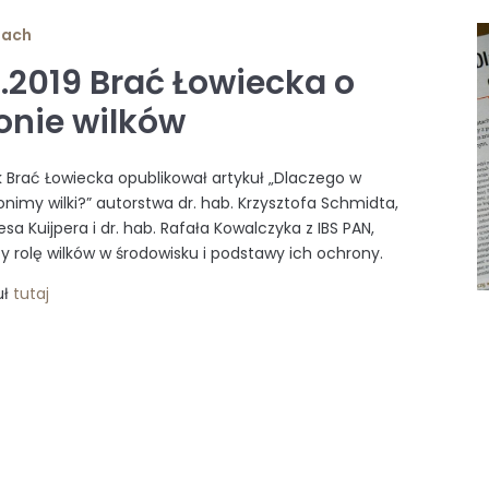
iach
0.2019 Brać Łowiecka o
onie wilków
k Brać Łowiecka opublikował artykuł „Dlaczego w
onimy wilki?” autorstwa dr. hab. Krzysztofa Schmidta,
iesa Kuijpera i dr. hab. Rafała Kowalczyka z IBS PAN,
 rolę wilków w środowisku i podstawy ich ochrony.
uł
tutaj