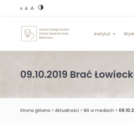
Skip
A
to
A
A
content
Instytut
Wyd
09.10.2019 Brać Łowiec
Strona główna
>
Aktualności
>
IBS w mediach
>
09.10.