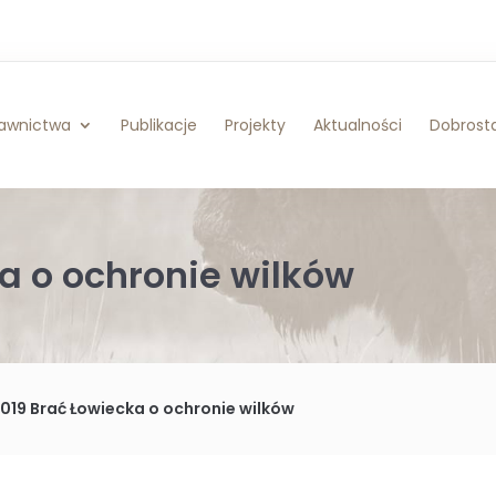
awnictwa
Publikacje
Projekty
Aktualności
Dobrosta
ka o ochronie wilków
2019 Brać Łowiecka o ochronie wilków