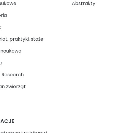
aukowe
Abstrakty
ria
t
at, praktyki, staże
a naukowa
a
 Research
n zwierząt
MACJE