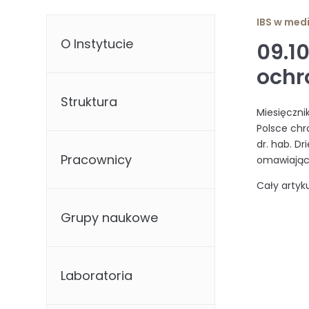
IBS w med
O Instytucie
09.1
ochr
Struktura
Miesięczni
Polsce chr
dr. hab. Dr
Pracownicy
omawiający
Cały artyk
Grupy naukowe
Laboratoria