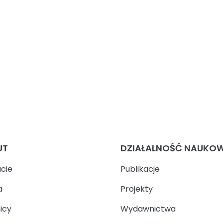
UT
DZIAŁALNOŚĆ NAUKO
ucie
Publikacje
a
Projekty
icy
Wydawnictwa