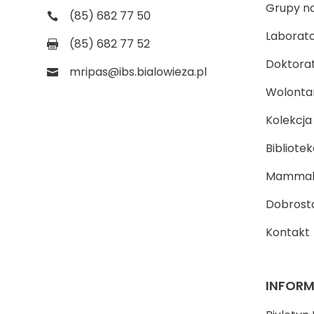
Grupy n
(85) 682 77 50
Laborato
(85) 682 77 52
Doktora
mripas@ibs.bialowieza.pl
Wolontari
Kolekcj
Bibliotek
Mammal
Dobrosta
Kontakt
INFOR