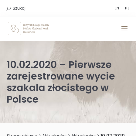
Skip
to
Szukaj
EN
PL
content
10.02.2020 – Pierwsze
zarejestrowane wycie
szakala złocistego w
Polsce
Strona główna
>
Aktualności
>
Aktualności
>
10.02.2020 – Pierwsze zarejestrowane wycie szakala złocistego w Polsce