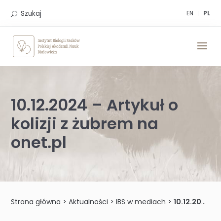
Skip
to
Szukaj
EN
PL
content
10.12.2024 – Artykuł o
kolizji z żubrem na
onet.pl
Strona główna
>
Aktualności
>
IBS w mediach
>
10.12.2024 – Artykuł o kolizji z żubrem na onet.pl