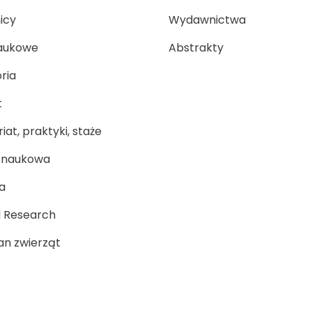
icy
Wydawnictwa
aukowe
Abstrakty
ria
t
at, praktyki, staże
a naukowa
a
 Research
n zwierząt