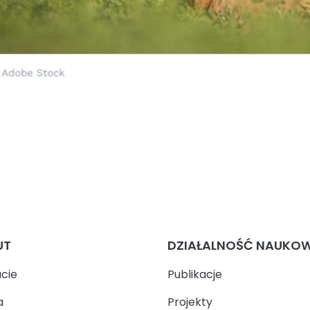
UT
DZIAŁALNOŚĆ NAUKO
ucie
Publikacje
a
Projekty