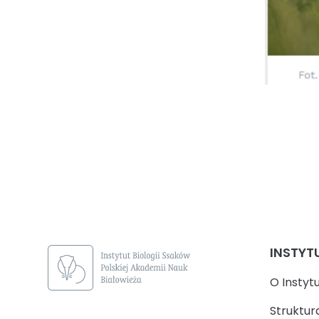
INSTYT
O Instyt
Struktur