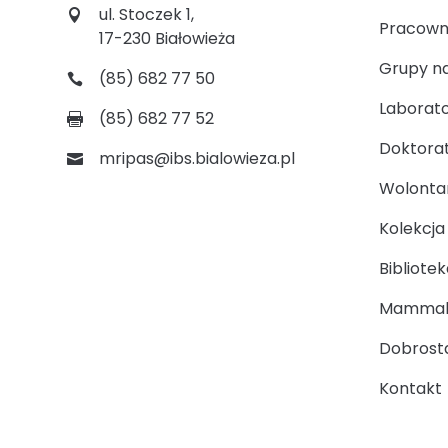
ul. Stoczek 1,
Pracown
17-230 Białowieża
Grupy n
(85) 682 77 50
Laborato
(85) 682 77 52
Doktora
mripas@ibs.bialowieza.pl
Wolontari
Kolekcj
Bibliotek
Mammal
Dobrosta
Kontakt