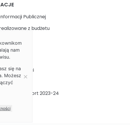
MACJE
Informacji Publicznej
realizowane z budżetu
ytkownikom
k
alają nam
wisu.
 prywatności
asz się na
ja dostępności
ia. Możesz
ności Płci
łączyć
ności Płci Raport 2023-24
m
tności