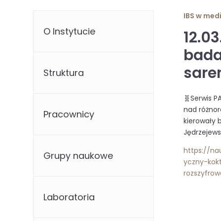
IBS w med
O Instytucie
12.0
bada
sare
Struktura
🧬Serwis P
nad różnor
Pracownicy
kierowały b
Jędrzejews
https://n
Grupy naukowe
yczny-kok
rozszyfro
Laboratoria