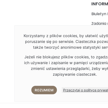
INFOR
Biuletyn 
Zadania 
państwa
Korzystamy z plików cookies, by ułatwić uż
Faceboo
poruszanie się po serwisie. Ciasteczka pozw
także tworzyć anonimowe statystyki ser
Polityka
Jeżeli nie blokujesz plików cookies, to zgadz
Deklarac
ich używanie i zapisanie w pamięci urządzen
Plan Rów
zmienić ustawienia przeglądarki, żeby wy
zapisywanie ciasteczek.
Plan Rów
Eduroa
ROZUMIEM
Przeczytaj o polityce prywa