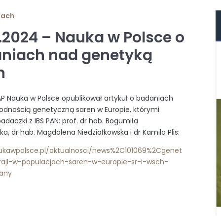
iach
3.2024 – Nauka w Polsce o
niach nad genetyką
n
AP Nauka w Polsce opublikował artykuł o badaniach
odnością genetyczną saren w Europie, którymi
adaczki z IBS PAN: prof. dr hab. Bogumiła
ka, dr hab. Magdalena Niedziałkowska i dr Kamila Plis:
aukawpolsce.pl/aktualnosci/news%2C101069%2Cgenet
tajl-w-populacjach-saren-w-europie-sr-i-wsch-
wany