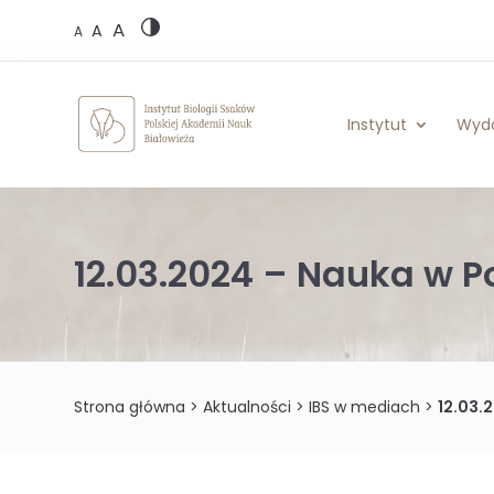
Skip
A
to
A
A
content
Instytut
Wyd
12.03.2024 – Nauka w 
Strona główna
>
Aktualności
>
IBS w mediach
>
12.03.