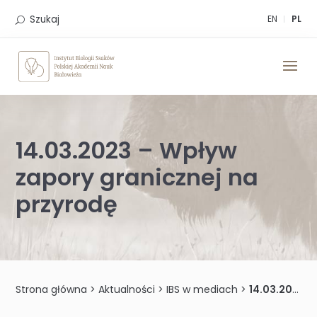
Skip
to
Szukaj
EN
PL
content
14.03.2023 – Wpływ
zapory granicznej na
przyrodę
Strona główna
>
Aktualności
>
IBS w mediach
>
14.03.2023 – Wpływ zapory granicznej na przyrodę