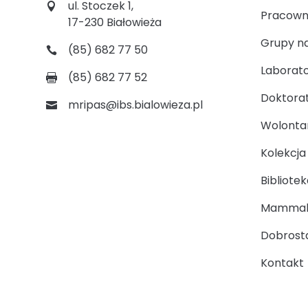
ul. Stoczek 1,
Pracown
17-230 Białowieża
Grupy n
(85) 682 77 50
Laborato
(85) 682 77 52
Doktora
mripas@ibs.bialowieza.pl
Wolontari
Kolekcj
Bibliotek
Mammal
Dobrosta
Kontakt