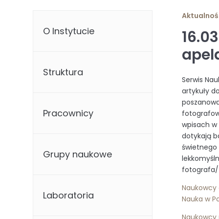
Aktualnoś
O Instytucie
16.0
apel
Struktura
Serwis Nau
artykuły d
poszanowa
Pracownicy
fotografow
wpisach w 
dotykają 
świetnego 
Grupy naukowe
lekkomyśln
fotografa/
Naukowcy a
Laboratoria
Nauka w P
Naukowcy 