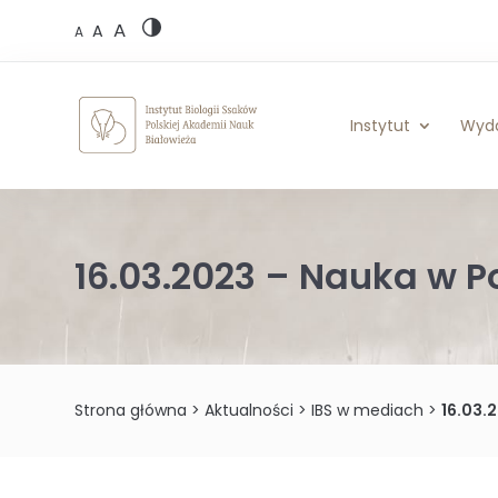
Skip
A
to
A
A
content
Instytut
Wyd
16.03.2023 – Nauka w P
Strona główna
>
Aktualności
>
IBS w mediach
>
16.03.