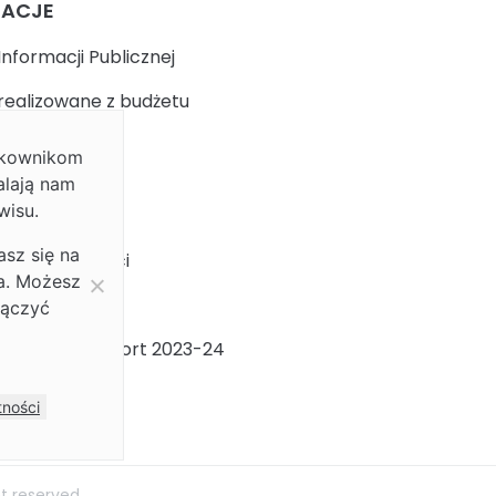
MACJE
Informacji Publicznej
realizowane z budżetu
ytkownikom
k
alają nam
wisu.
 prywatności
asz się na
ja dostępności
ia. Możesz
ności Płci
łączyć
ności Płci Raport 2023-24
m
tności
ht reserved