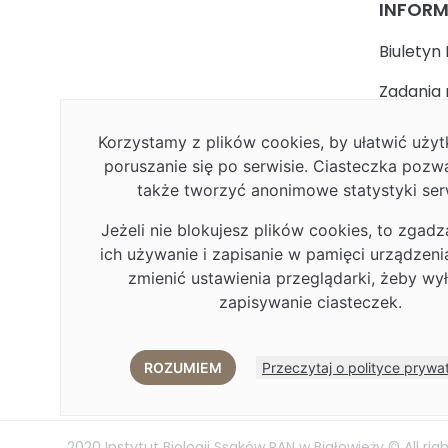
INFOR
Biuletyn 
Zadania 
państwa
Korzystamy z plików cookies, by ułatwić uż
Faceboo
poruszanie się po serwisie. Ciasteczka pozw
także tworzyć anonimowe statystyki ser
Polityka
Jeżeli nie blokujesz plików cookies, to zgadz
Deklarac
ich używanie i zapisanie w pamięci urządzen
Plan Rów
zmienić ustawienia przeglądarki, żeby wy
zapisywanie ciasteczek.
Plan Rów
Eduroa
ROZUMIEM
Przeczytaj o polityce prywa
2020 Instytut Biologii Ssaków PAN w Białowieży © All rig