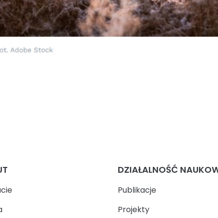
UT
DZIAŁALNOŚĆ NAUKO
ucie
Publikacje
a
Projekty