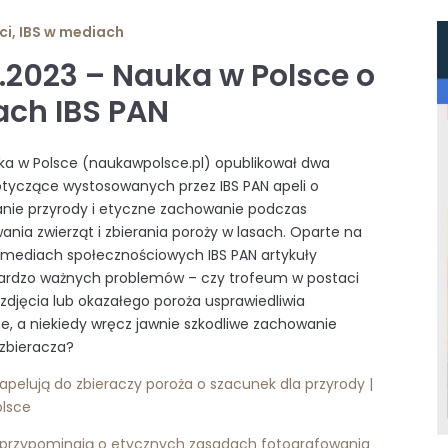
ci
,
IBS w mediach
3.2023 – Nauka w Polsce o
ach IBS PAN
ka w Polsce (naukawpolsce.pl) opublikował dwa
otyczące wystosowanych przez IBS PAN apeli o
nie przyrody i etyczne zachowanie podczas
ania zwierząt i zbierania poroży w lasach. Oparte na
mediach społecznościowych IBS PAN artykuły
bardzo ważnych problemów – czy trofeum w postaci
zdjęcia lub okazałego poroża usprawiedliwia
e, a niekiedy wręcz jawnie szkodliwe zachowanie
zbieracza?
pelują do zbieraczy poroża o szacunek dla przyrody |
olsce
przypominają o etycznych zasadach fotografowania