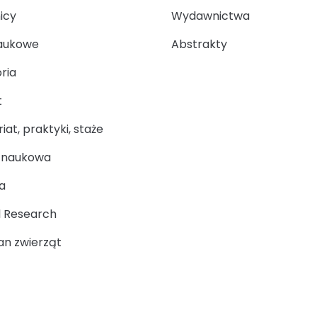
icy
Wydawnictwa
aukowe
Abstrakty
ria
t
at, praktyki, staże
a naukowa
a
 Research
n zwierząt