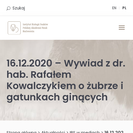
Skip
to
Szukaj
EN
PL
content
16.12.2020 – Wywiad z dr.
hab. Rafałem
Kowalczykiem o żubrze i
gatunkach ginących
Strona główna
>
Aktualności
>
IBS w mediach
>
16.12.2020 – Wywiad z dr. hab. Rafałem Kowalczykiem o żubrze i gatunkach ginących