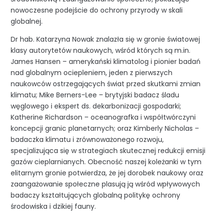
nowoczesne podejście do ochrony przyrody w skali
globalnej.
Dr hab. Katarzyna Nowak znalazła się w gronie światowej
klasy autorytetów naukowych, wśród których są m.in.
James Hansen – amerykański klimatolog i pionier badań
nad globalnym ociepleniem, jeden z pierwszych
naukowców ostrzegających świat przed skutkami zmian
klimatu; Mike Berners-Lee – brytyjski badacz śladu
węglowego i ekspert ds. dekarbonizacji gospodarki;
Katherine Richardson – oceanografka i współtwórczyni
koncepcji granic planetarnych; oraz Kimberly Nicholas –
badaczka klimatu i zrównoważonego rozwoju,
specjalizująca się w strategiach skutecznej redukcji emisji
gazów cieplarnianych. Obecność naszej koleżanki w tym
elitarnym gronie potwierdza, że jej dorobek naukowy oraz
zaangażowanie społeczne plasują ją wśród wpływowych
badaczy kształtujących globalną politykę ochrony
środowiska i dzikiej fauny.