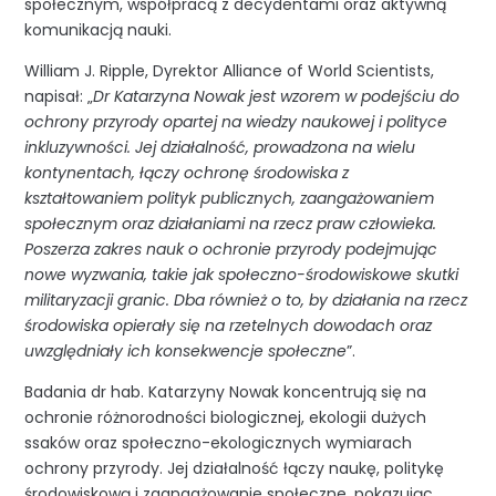
społecznym, współpracą z decydentami oraz aktywną
komunikacją nauki.
William J. Ripple, Dyrektor Alliance of World Scientists,
napisał: „
Dr Katarzyna Nowak jest wzorem w podejściu do
ochrony przyrody opartej na wiedzy naukowej i polityce
inkluzywności. Jej działalność, prowadzona na wielu
kontynentach, łączy ochronę środowiska z
kształtowaniem polityk publicznych, zaangażowaniem
społecznym oraz działaniami na rzecz praw człowieka.
Poszerza zakres nauk o ochronie przyrody podejmując
nowe wyzwania, takie jak społeczno-środowiskowe skutki
militaryzacji granic. Dba również o to, by działania na rzecz
środowiska opierały się na rzetelnych dowodach oraz
uwzględniały ich konsekwencje społeczne
”.
Badania dr hab. Katarzyny Nowak koncentrują się na
ochronie różnorodności biologicznej, ekologii dużych
ssaków oraz społeczno-ekologicznych wymiarach
ochrony przyrody. Jej działalność łączy naukę, politykę
środowiskową i zaangażowanie społeczne, pokazując