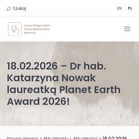
Skip
to
Szukaj
EN
PL
content
18.02.2026 – Dr hab.
Katarzyna Nowak
laureatką Planet Earth
Award 2026!
Strona główna
>
Aktualności
>
Aktualności
>
18.02.2026 – Dr hab. Katarzyna Nowak laureatką Planet Earth Award 2026!