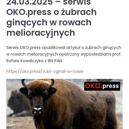
24.03.2025 – serwis
OKO.press o żubrach
ginących w rowach
melioracyjnych
Serwis OKO.press opublikował artykuł o żubrach ginących
w rowach melioracyjnych opatrzony wypowiedziami prof.
Rafała Kowalczyka z IBS PAN:
https://oko.press/zubr-zginal-w-rowie