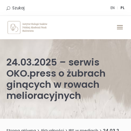
Skip
to
Szukaj
EN
PL
content
24.03.2025 – serwis
OKO.press o żubrach
ginących w rowach
melioracyjnych
Strona główna
>
Aktualności
>
IBS w mediach
>
24.03.2025 – serwis OKO.press o żubrach ginących w rowach melioracyjnych