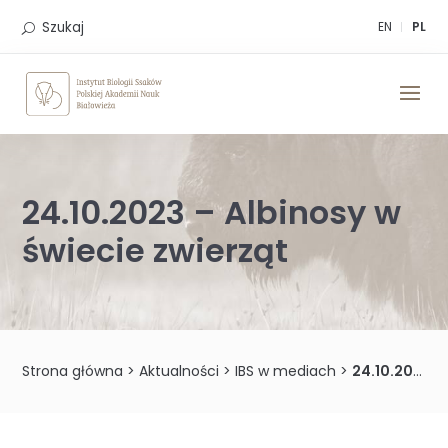
Skip
to
Szukaj
EN
PL
content
24.10.2023 – Albinosy w
świecie zwierząt
Strona główna
>
Aktualności
>
IBS w mediach
>
24.10.2023 – Albinosy w świecie zwierząt