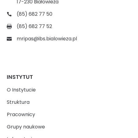
17-230 Białowieża
(85) 682 77 50
(85) 682 77 52
mripas@ibs.bialowieza.pl
INSTYTUT
O Instytucie
Struktura
Pracownicy
Grupy naukowe