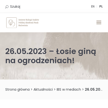
Skip
to
Szukaj
EN
PL
content
26.05.2023 – Łosie giną
na ogrodzeniach!
Strona główna
>
Aktualności
>
IBS w mediach
>
26.05.2023 – Łosie giną na ogrodzeniach!