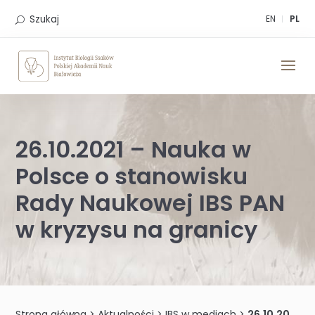
Skip
to
Szukaj
EN
PL
content
26.10.2021 – Nauka w
Polsce o stanowisku
Rady Naukowej IBS PAN
w kryzysu na granicy
Strona główna
>
Aktualności
>
IBS w mediach
>
26.10.2021 – Nauka w Polsce o stanowisku Rady Naukowej IBS PAN w kryzysu na granicy