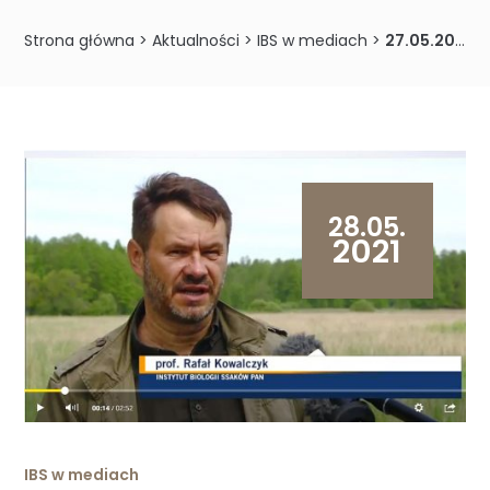
Strona główna
>
Aktualności
>
IBS w mediach
>
27.05.2021 – Kontrowersje wokół udrożniania koryta rzeki Leśnej w Puszczy Białowieskiej
28.05.
2021
IBS w mediach