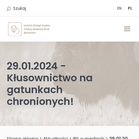
Skip
to
Szukaj
EN
PL
content
29.01.2024 -
Kłusownictwo na
gatunkach
chronionych!
Strona główna
>
Aktualności
>
IBS w mediach
>
29.01.2024 -Kłusownictwo na gatunkach chronionych!