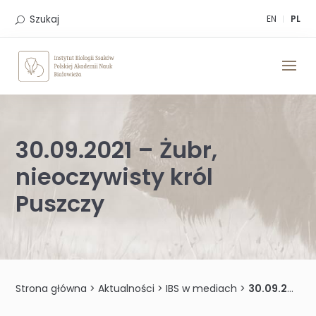
Skip
to
Szukaj
EN
PL
content
30.09.2021 – Żubr,
nieoczywisty król
Puszczy
Strona główna
>
Aktualności
>
IBS w mediach
>
30.09.2021 – Żubr, nieoczywisty król Puszczy