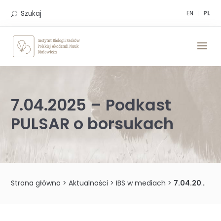
Skip
to
Szukaj
EN
PL
content
7.04.2025 – Podkast
PULSAR o borsukach
Strona główna
>
Aktualności
>
IBS w mediach
>
7.04.2025 – Podkast PULSAR o borsukach