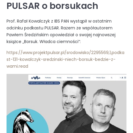
PULSAR o borsukach
Prof. Rafał Kowalczyk z IBS PAN wystąpił w ostatnim
odcinku podkastu PULSAR. Razem ze współautorem
Pawłem Średzińskim opowiedział o swojej najnowszej
książce „Borsuk. Władca ciemności”:
https://www.projektpulsar.pl/srodowisko/2295569,1,podka
st-131-kowalczyk-sredzinski-niech-borsuk-bedzie-z-
wami.read