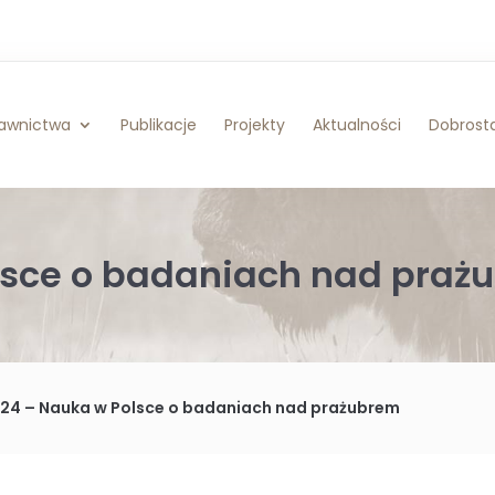
awnictwa
Publikacje
Projekty
Aktualności
Dobrosta
olsce o badaniach nad praż
024 – Nauka w Polsce o badaniach nad prażubrem