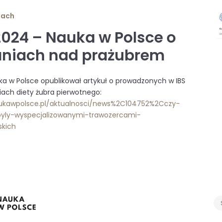
iach
.2024 – Nauka w Polsce o
niach nad prażubrem
ka w Polsce opublikował artykuł o prowadzonych w IBS
ach diety żubra pierwotnego:
aukawpolsce.pl/aktualnosci/news%2C104752%2Cczy-
byly-wyspecjalizowanymi-trawozercami-
skich