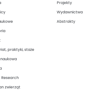
a
Projekty
icy
Wydawnictwa
aukowe
Abstrakty
ria
t
at, praktyki, staże
a naukowa
a
 Research
n zwierząt