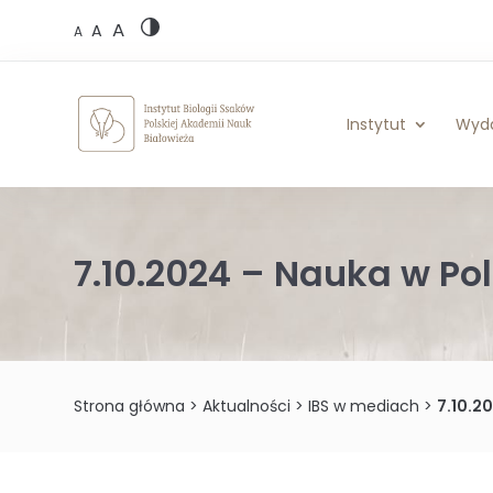
Skip
A
to
A
A
content
Instytut
Wyd
7.10.2024 – Nauka w P
Strona główna
>
Aktualności
>
IBS w mediach
>
7.10.2