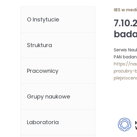
IBS w med
O Instytucie
7.10
bada
Struktura
Serwis Nau
PAN badani
https://n
Pracownicy
prazubry-
plejstocen
Grupy naukowe
Laboratoria