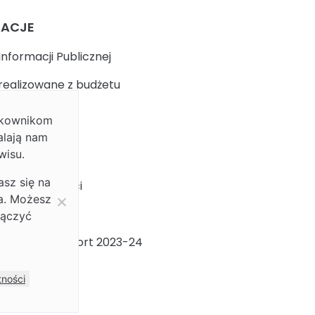
MACJE
Informacji Publicznej
realizowane z budżetu
ytkownikom
k
alają nam
wisu.
 prywatności
asz się na
ja dostępności
ia. Możesz
ności Płci
łączyć
ności Płci Raport 2023-24
m
tności