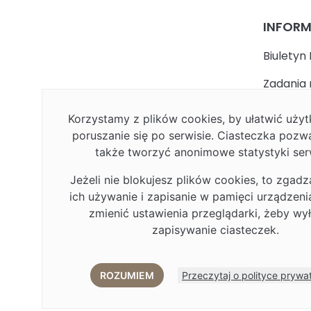
INFOR
Biuletyn 
Zadania 
państwa
Korzystamy z plików cookies, by ułatwić uż
Faceboo
poruszanie się po serwisie. Ciasteczka pozw
także tworzyć anonimowe statystyki ser
Polityka
Jeżeli nie blokujesz plików cookies, to zgadz
Deklarac
ich używanie i zapisanie w pamięci urządzen
Plan Rów
zmienić ustawienia przeglądarki, żeby wy
zapisywanie ciasteczek.
Plan Rów
Eduroa
ROZUMIEM
Przeczytaj o polityce prywa