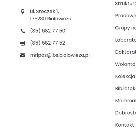
Struktur
ul. Stoczek 1,
Pracown
17-230 Białowieża
Grupy n
(85) 682 77 50
Laborato
(85) 682 77 52
Doktora
mripas@ibs.bialowieza.pl
Wolontari
Kolekcj
Bibliotek
Mammal
Dobrosta
Kontakt