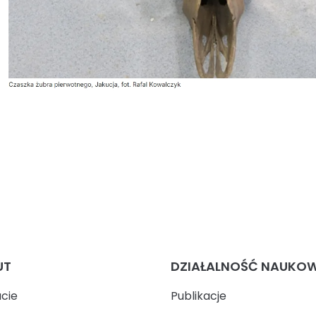
UT
DZIAŁALNOŚĆ NAUKO
ucie
Publikacje