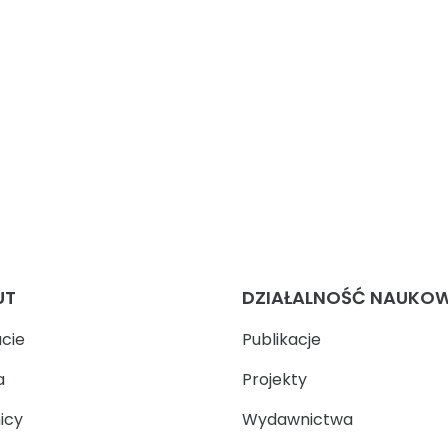
UT
DZIAŁALNOŚĆ NAUKO
ucie
Publikacje
a
Projekty
icy
Wydawnictwa