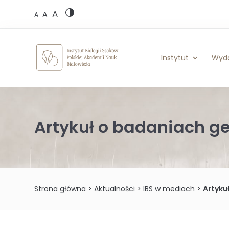
Skip
A
to
A
A
content
Instytut
Wyd
Artykuł o badaniach g
Strona główna
>
Aktualności
>
IBS w mediach
>
Artyku