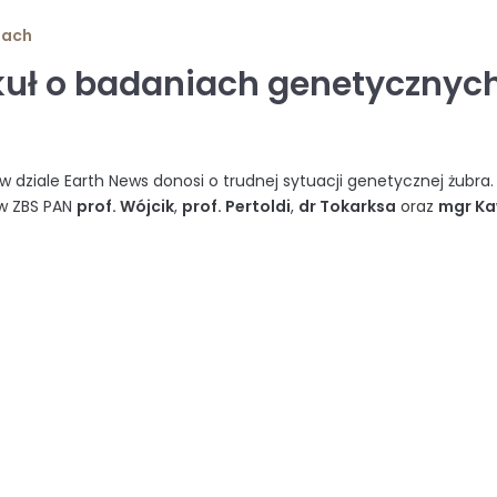
iach
kuł o badaniach genetycznyc
 w dziale Earth News donosi o trudnej sytuacji genetycznej żubra.
w ZBS PAN
prof. Wójcik
,
prof. Pertoldi
,
dr Tokarksa
oraz
mgr Ka