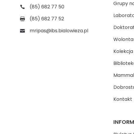
Grupy n
(85) 682 77 50
Laborato
(85) 682 77 52
Doktora
mripas@ibs.bialowieza.pl
Wolontari
Kolekcj
Bibliotek
Mammal
Dobrosta
Kontakt
INFOR