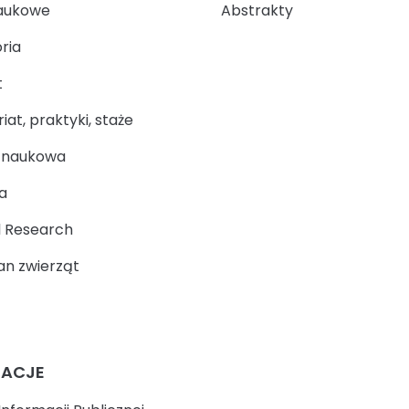
aukowe
Abstrakty
ria
t
at, praktyki, staże
a naukowa
a
 Research
n zwierząt
MACJE